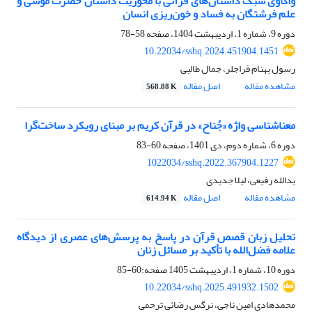
واکاوی سبک داستان‌های قرآنی با محوریت داستان حضرت موسی و
علم فرشتگان به فساد و خون‌ریزی انسان
دوره 9، شماره 1، اردیبهشت 1404، صفحه
58-78
10.22034/sshq.2024.451904.1451
رسول بهنام قراجلر، جمال طالبی
مشاهده مقاله
اصل مقاله
568.88 K
معناشناسی واژه «جُناح» در قرآن کریم بر مبنای رویکرد ساخت‌گرا
دوره 6، شماره دوم، دی 1401، صفحه
60-83
1022034/sshq.2022.367904.1227
یدالله رفیعی، لیلا جدیدی
مشاهده مقاله
اصل مقاله
614.94 K
تحلیل زبان قصص قرآن در پاسخ به پرسش‌های عصری از دیدگاه
علامه فضل‌الله با تأکید بر مسائل زنان
دوره 10، شماره 1، اردیبهشت 1405
صفحه:60-85
10.22034/sshq.2025.491932.1502
محمدهادی امین ناجی، نرگس رضائی ترحمی