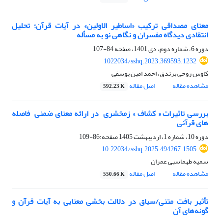
معنای مصداقی ترکیب «اساطیر الاولین» در آیات قرآن؛ تحلیل
انتقادی دیدگاه مفسران و نگاهی نو به مسأله
دوره 6، شماره دوم، دی 1401، صفحه
84-107
1022034/sshq.2023.369593.1232
کاوس روحی برندق، احمد امین یوسفی
مشاهده مقاله
اصل مقاله
592.23 K
بررسی تاثیرات « کشاف » زمخشری ‏ در ارائه معنای ضمنی ‏ فاصله
های قرآنی ‏
دوره 10، شماره 1، اردیبهشت 1405
صفحه:86-109
10.22034/sshq.2025.494267.1505
سمیه طهماسبی عمران
مشاهده مقاله
اصل مقاله
550.66 K
تأثیر بافت متنی/سیاق در دلالت بخشی معنایی به آیات قرآن و
گونه‌های آن