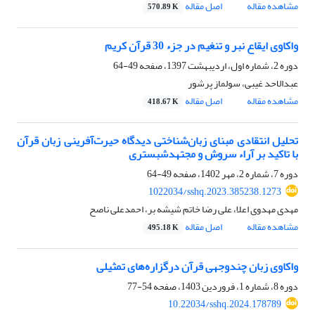
مشاهده مقاله
اصل مقاله
570.89 K
واکاوی ایقاع نبر و تنغیم در جزء 30 قرآن کریم
دوره 2، شماره اول، اردیبهشت 1397، صفحه
49-64
عبدالاحد غیبی، سولماز پرشور
مشاهده مقاله
اصل مقاله
418.67 K
تحلیل انتقادی مبنای زبان‌شناختی دیدگاه حیرت‌آفرینی زبان قرآن
با تاکید بر آراء سروش و مجتهدشبستری
دوره 7، شماره 2، مهر 1402، صفحه
49-64
1022034/sshq.2023.385238.1273
مهدی مهدوی اعلا، علی رضا خاتم شیشه بر، احمدعلی ناصح
مشاهده مقاله
اصل مقاله
495.18 K
واکاوی زبان چندوجهی قرآن درگزاره‌های تمثیلی
دوره 8، شماره 1، فروردین 1403، صفحه
54-77
10.22034/sshq.2024.178789