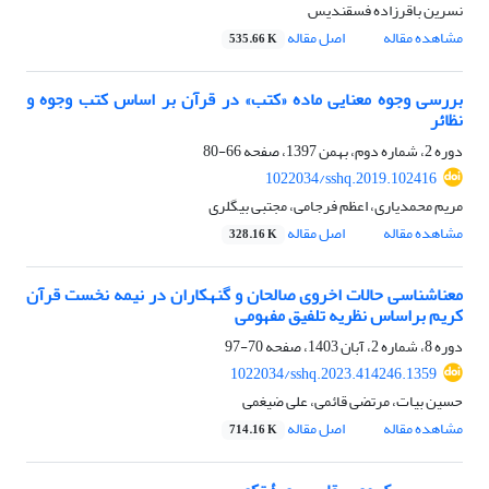
نسرین باقرزاده فسقندیس
مشاهده مقاله
اصل مقاله
535.66 K
بررسی وجوه معنایی ماده «کتب» در قرآن بر اساس کتب وجوه و
نظائر
دوره 2، شماره دوم، بهمن 1397، صفحه
66-80
1022034/sshq.2019.102416
مریم محمدیاری، اعظم فرجامی، مجتبی بیگلری
مشاهده مقاله
اصل مقاله
328.16 K
معناشناسی حالات اخروی صالحان و گنهکاران در نیمه نخست قرآن
کریم براساس نظریه تلفیق مفهومی
دوره 8، شماره 2، آبان 1403، صفحه
70-97
1022034/sshq.2023.414246.1359
حسین بیات، مرتضی قائمی، علی ضیغمی
مشاهده مقاله
اصل مقاله
714.16 K