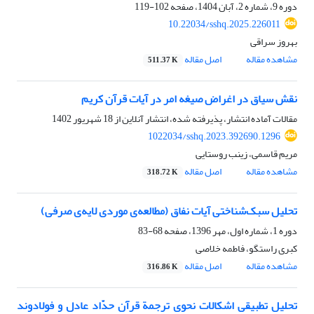
دوره 9، شماره 2، آبان 1404، صفحه
102-119
10.22034/sshq.2025.226011
بهروز سراقی
مشاهده مقاله
اصل مقاله
511.37 K
نقش سیاق در اغراض صیغه امر در آیات قرآن کریم
مقالات آماده انتشار، پذیرفته شده، انتشار آنلاین از
18 شهریور 1402
1022034/sshq.2023.392690.1296
مریم قاسمی، زینب روستایی
مشاهده مقاله
اصل مقاله
318.72 K
تحلیل سبک‌شناختی آیات نفاق (مطالعه‌ی موردی لایه‌ی صرفی)
دوره 1، شماره اول، مهر 1396، صفحه
68-83
کبری راستگو، فاطمه خلاصی
مشاهده مقاله
اصل مقاله
316.86 K
تحلیل تطبیقی اشکالات نحوی ترجمة قرآن حدّاد عادل و فولادوند