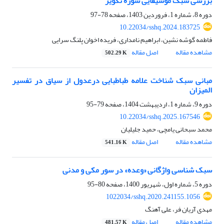
بررسی سبک موسیقایی سورۀ تکویر
دوره 8، شماره 1، فروردین 1403، صفحه
78-97
10.22034/sshq.2024.183725
فاطمه گوشه نشین، ابراهیم نامداری، فریده اخوان پلنگ سرایی
مشاهده مقاله
اصل مقاله
502.29 K
مبانی سبک شناخت علامه طباطبایی درعدول از سیاق در تفسیر
المیزان
دوره 9، شماره 1، اردیبهشت 1404، صفحه
79-95
10.22034/sshq.2025.167546
محمد سبحانی یامچی، حمید جلیلیان
مشاهده مقاله
اصل مقاله
541.16 K
سبک شناسی واژگانی «وعده» در سور مکی و مدنی
دوره 5، شماره اول، شهریور 1400، صفحه
80-95
1022034/sshq.2020.241155.1056
مهدی آریان فر، علی آهنگ
مشاهده مقاله
اصل مقاله
481.57 K