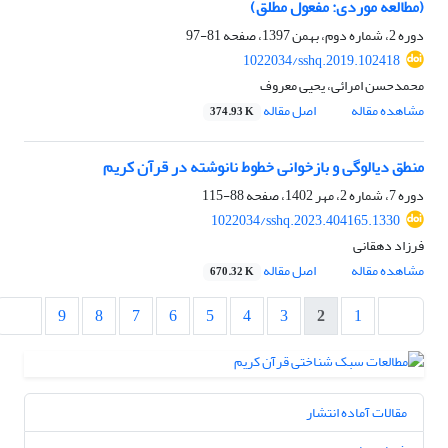
(مطالعه موردی: مفعول مطلق)
دوره 2، شماره دوم، بهمن 1397، صفحه
81-97
1022034/sshq.2019.102418
محمدحسن امرائى، یحیی معروف
مشاهده مقاله
اصل مقاله
374.93 K
منطق دیالوگی و بازخوانی خطوط نانوشته در قرآن کریم
دوره 7، شماره 2، مهر 1402، صفحه
88-115
1022034/sshq.2023.404165.1330
فرزاد دهقانی
مشاهده مقاله
اصل مقاله
670.32 K
9
8
7
6
5
4
3
2
1
مقالات آماده انتشار