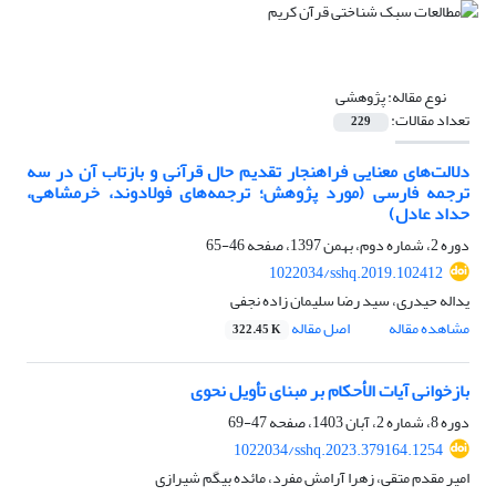
نوع مقاله:
پژوهشی
تعداد مقالات:
229
دلالت‌های معنایی فراهنجار تقدیم حال قرآنی و بازتاب آن در سه
ترجمه‌ فارسی (مورد پژوهش؛ ترجمه‌های فولادوند، خرمشاهی،
حداد عادل)
دوره 2، شماره دوم، بهمن 1397، صفحه
46-65
1022034/sshq.2019.102412
یداله حیدری، سید رضا سلیمان زاده نجفی
مشاهده مقاله
اصل مقاله
322.45 K
بازخوانی آیات الأحکام بر مبنای تأویل نحوی
دوره 8، شماره 2، آبان 1403، صفحه
47-69
1022034/sshq.2023.379164.1254
امیر مقدم متقی، زهرا آرامش مفرد، مائده بیگم شیرازی