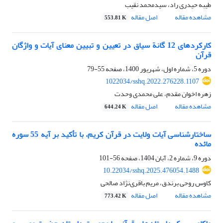
طیبه حیدری راد، سیدمحمد نقیب
مشاهده مقاله
اصل مقاله
553.81 K
کارکردهای 12 گانة سیاق در تعیین و تبیین معنای آیات و واژگان
قرآن
دوره 5، شماره اول، شهریور 1400، صفحه
55-79
1022034/sshq.2022.276228.1107
زهره اخوان مقدم، علی محمدی وحدت
مشاهده مقاله
اصل مقاله
644.24 K
ساختارشناسی آیات ولایت در قرآن کریم، با تأکید بر آیه 55 سوره
مائده
دوره 9، شماره 2، آبان 1404، صفحه
56-101
10.22034/sshq.2025.476054.1488
کاوس روحی برندق، مریم باقری‌نژاد صالحی
مشاهده مقاله
اصل مقاله
773.42 K