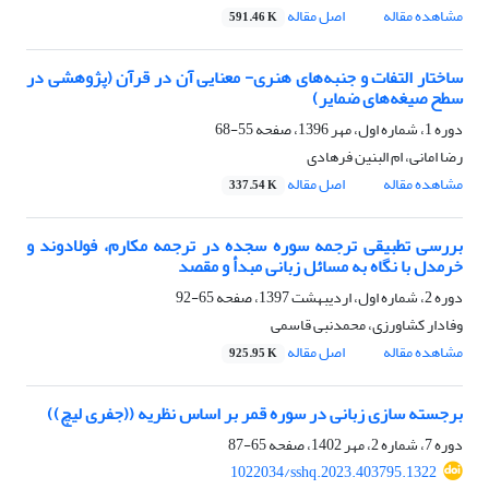
مشاهده مقاله
اصل مقاله
591.46 K
ساختار التفات و جنبه‌های هنری- معنایی آن در قرآن (پژوهشی در
سطح صیغه‌های ضمایر)
دوره 1، شماره اول، مهر 1396، صفحه
55-68
رضا امانی، ام البنین فرهادی
مشاهده مقاله
اصل مقاله
337.54 K
بررسی تطبیقی ترجمه‏ سوره سجده در ترجمه مکارم، فولادوند و
خرم‏دل با نگاه به مسائل زبانی مبدأ و مقصد
دوره 2، شماره اول، اردیبهشت 1397، صفحه
65-92
وفادار کشاورزی، محمدنبی قاسمی
مشاهده مقاله
اصل مقاله
925.95 K
برجسته سازی زبانی در سوره قمر بر اساس نظریه ((جفری لیچ))
دوره 7، شماره 2، مهر 1402، صفحه
65-87
1022034/sshq.2023.403795.1322