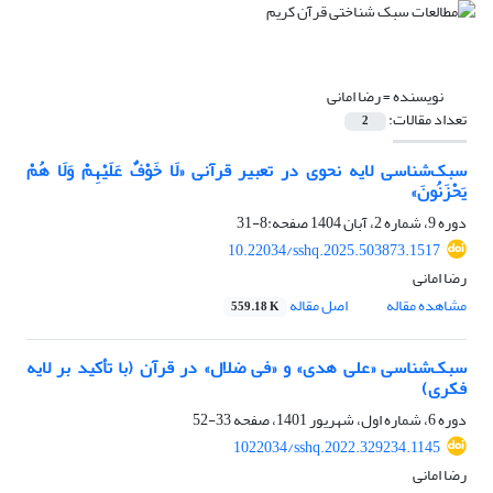
نویسنده =
رضا امانی
تعداد مقالات:
2
سبک‌شناسی لایه نحوی در تعبیر قرآنی «لَا خَوْفٌ عَلَیْهِمْ وَلَا هُمْ
یَحْزَنُونَ»
دوره 9، شماره 2، آبان 1404
صفحه:8-31
10.22034/sshq.2025.503873.1517
رضا امانی
مشاهده مقاله
اصل مقاله
559.18 K
سبک‌شناسی «علی هدی» و «فی ضلال» در قرآن (با تأکید بر لایه
فکری)
دوره 6، شماره اول، شهریور 1401، صفحه
33-52
1022034/sshq.2022.329234.1145
رضا امانی