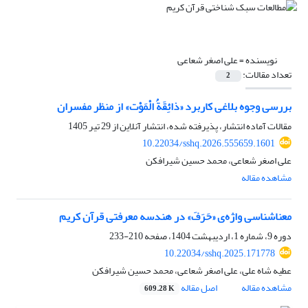
نویسنده =
علی اصغر شعاعی
تعداد مقالات:
2
بررسی وجوه بلاغی کاربرد «ذائِقَةُ الْمَوْت» از منظر مفسران
مقالات آماده انتشار، پذیرفته شده، انتشار آنلاین از
29 تیر 1405
10.22034/sshq.2026.555659.1601
علی اصغر شعاعی، محمد حسین شیرافکن
مشاهده مقاله
معناشناسی واژه‌ی «حَرَفَ» در هندسه معرفتی قرآن کریم
دوره 9، شماره 1، اردیبهشت 1404، صفحه
210-233
10.22034/sshq.2025.171778
عطیه شاه علی، علی اصغر شعاعی، محمد حسین شیرافکن
مشاهده مقاله
اصل مقاله
609.28 K