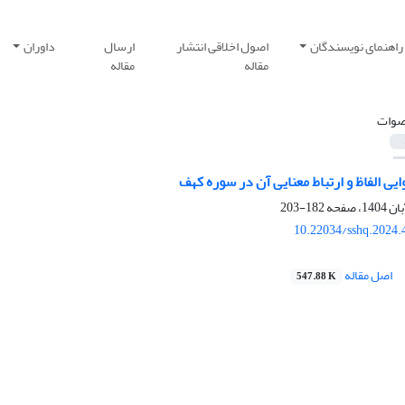
راهنمای نویسندگان
اصول اخلاقی انتشار
ارسال
داوران
مقاله
مقاله
صوات
یی الفاظ و ارتباط معنایی آن در سوره کهف
182-203
10.22034/sshq.2024.
اصل مقاله
547.88 K