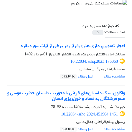
کلیدواژه‌ها =
سوره بقره
تعداد مقالات:
5
اعجاز تصویرپردازی هنری قرآن در برخی از آیات سوره بقره
مقالات آماده انتشار، پذیرفته شده، انتشار آنلاین از
01 مرداد 1402
10.22034/sshq.2023.176068
محمد فراهانی، نرگس سلطانی
مشاهده مقاله
اصل مقاله
375.04 K
واکاوی سبک داستان‌های قرآنی با محوریت داستان حضرت موسی و
علم فرشتگان به فساد و خون‌ریزی انسان
دوره 9، شماره 1، اردیبهشت 1404، صفحه
58-78
10.22034/sshq.2024.451904.1451
رسول بهنام قراجلر، جمال طالبی
مشاهده مقاله
اصل مقاله
568.88 K