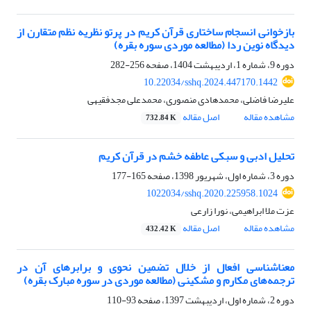
بازخوانی انسجام ساختاری قرآن کریم در پرتو نظریه نظم متقارن از
دیدگاه نوین ردا (مطالعه موردی سوره بقره)
دوره 9، شماره 1، اردیبهشت 1404، صفحه
256-282
10.22034/sshq.2024.447170.1442
علیرضا فاضلی، محمدهادی منصوری، محمدعلی مجدفقیهی
مشاهده مقاله
اصل مقاله
732.84 K
تحلیل ادبی و سبکی عاطفه خشم در قرآن کریم
دوره 3، شماره اول، شهریور 1398، صفحه
165-177
1022034/sshq.2020.225958.1024
عزت ملا ابراهیمی، نورا زارعی
مشاهده مقاله
اصل مقاله
432.42 K
معناشناسی افعال از خلال تضمین نحوی و برابرهای آن در
ترجمه‌های مکارم و مشکینی (مطالعه موردی در سوره مبارک بقره)
دوره 2، شماره اول، اردیبهشت 1397، صفحه
93-110