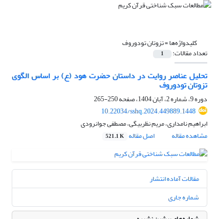
کلیدواژه‌ها =
تزوتان تودوروف
تعداد مقالات:
1
تحلیل عناصر روایت در داستان حضرت هود (ع) بر اساس الگوی
تزوتان تودوروف
دوره 9، شماره 2، آبان 1404، صفحه
250-265
10.22034/sshq.2024.449889.1448
ابراهیم نامداری، مریم نظربیگی، مصطفی جوانرودی
مشاهده مقاله
اصل مقاله
521.1 K
مقالات آماده انتشار
شماره جاری
شماره‌های پیشین نشریه