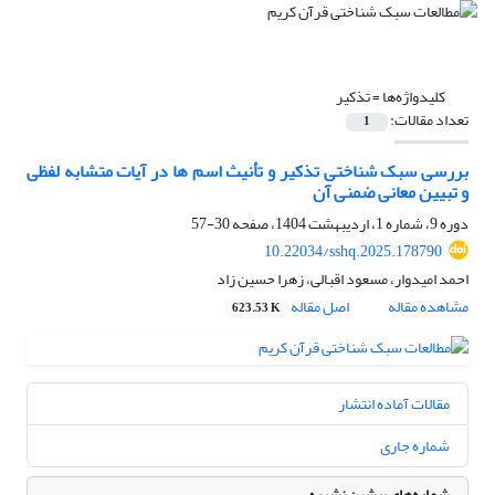
کلیدواژه‌ها =
تذکیر
تعداد مقالات:
1
بررسی سبک شناختی تذکیر و تأنیث اسم ها در آیات متشابه لفظی
و تبیین معانی ضمنی آن
دوره 9، شماره 1، اردیبهشت 1404، صفحه
30-57
10.22034/sshq.2025.178790
احمد امیدوار، مسعود اقبالی، زهرا حسین زاد
مشاهده مقاله
اصل مقاله
623.53 K
مقالات آماده انتشار
شماره جاری
شماره‌های پیشین نشریه