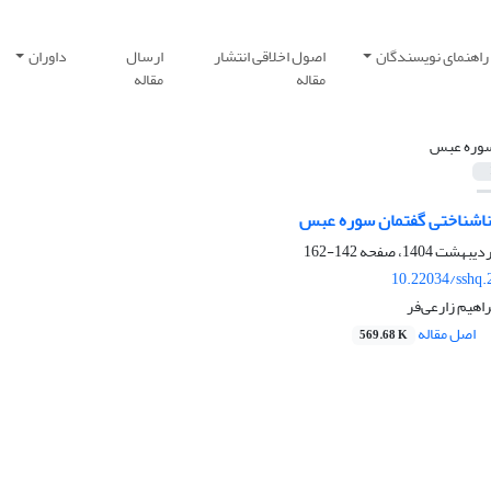
راهنمای نویسندگان
اصول اخلاقی انتشار
ارسال
داوران
مقاله
مقاله
وره عبس
ناشناختی گفتمان سوره عبس
142-162
10.22034/sshq.
اهیم زارعی‌فر
اصل مقاله
569.68 K