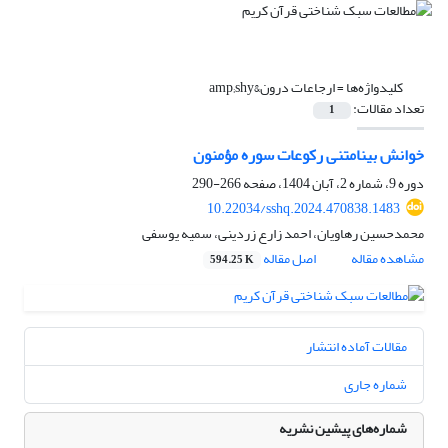
کلیدواژه‌ها =
ارجاعات درون&amp;shy
تعداد مقالات:
1
خوانش بینامتنی رکوعات سوره مؤمنون
دوره 9، شماره 2، آبان 1404، صفحه
266-290
10.22034/sshq.2024.470838.1483
محمدحسین رهاویان، احمد زارع زردینی، سمیه یوسفی
مشاهده مقاله
اصل مقاله
594.25 K
مقالات آماده انتشار
شماره جاری
شماره‌های پیشین نشریه