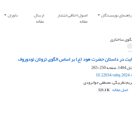
راهنمای نویسندگان
اصول اخلاقی انتشار
ارسال
داوران
مقاله
مقاله
لگوی ساختاری
ایت در داستان حضرت هود (ع) بر اساس الگوی تزوتان تودوروف
250-265
10.22034/sshq.2024.
مریم نظربیگی، مصطفی جوانرودی
اصل مقاله
521.1 K