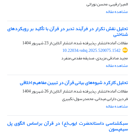
المیرا رقیبی، محسن نورائی
مشاهده مقاله
تحلیل نقش تکرار در فرآیند تدبر در قرآن با تأکید بر رویکردهای
شناختی
مقالات آماده انتشار، پذیرفته شده، انتشار آنلاین از
23 شهریور 1404
10.22034/sshq.2025.520075.1542
مجید صادقی مزیدی، صدیقه مقدمی منفرد
مشاهده مقاله
تحلیل کارکرد شیوه‌های بیانی قرآن در تبیین مفاهیم اخلاقی
مقالات آماده انتشار، پذیرفته شده، انتشار آنلاین از
26 شهریور 1404
فردین دارابی میدانی، محمدرسول تکبیری
مشاهده مقاله
سبک‏شناسی داستان‏حضرت ایوب(ع) در قرآن براساس الگوی پل
سیمپسون