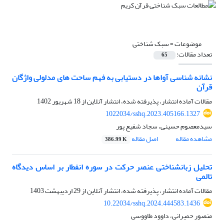
موضوعات =
سبک شناختی
تعداد مقالات:
65
نشانه شناسی آواها در دستیابی به فهم ساحت های مدلولی واژگان
قرآن
مقالات آماده انتشار، پذیرفته شده، انتشار آنلاین از
18 شهریور 1402
1022034/sshq.2023.405166.1327
سیدمعصوم حسینی، سجاد شفیع پور
مشاهده مقاله
اصل مقاله
386.99 K
تحلیل زبانشناختی عنصر حرکت در سوره انفطار بر اساس دیدگاه
تالمی
مقالات آماده انتشار، پذیرفته شده، انتشار آنلاین از
29 اردیبهشت 1403
10.22034/sshq.2024.444583.1436
منصور حمیرانی، داوود طاووسی