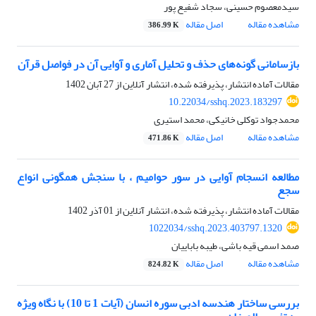
سیدمعصوم حسینی، سجاد شفیع پور
مشاهده مقاله
اصل مقاله
386.99 K
بازسامانی گونه‌های حذف و تحلیل آماری و آوایی آن در فواصل قرآن
مقالات آماده انتشار، پذیرفته شده، انتشار آنلاین از
27 آبان 1402
10.22034/sshq.2023.183297
محمدجواد توکلی خانیکی، محمد استیری
مشاهده مقاله
اصل مقاله
471.86 K
مطالعه انسجام آوایی در سور حوامیم ، با سنجش همگونی انواع
سجع
مقالات آماده انتشار، پذیرفته شده، انتشار آنلاین از
01 آذر 1402
1022034/sshq.2023.403797.1320
صمد اسمی قیه باشی، طیبه باباییان
مشاهده مقاله
اصل مقاله
824.82 K
بررسی ساختار هندسه ادبی سوره انسان (آیات 1 تا 10) با نگاه ویژه