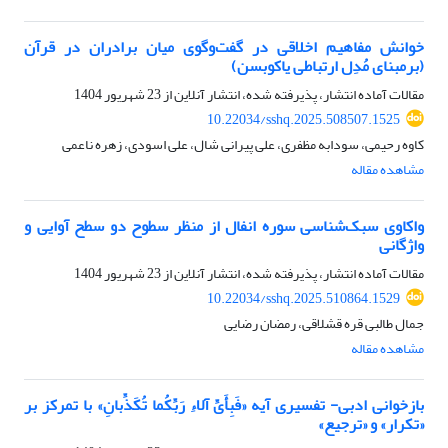
خوانش مفاهیم اخلاقی در گفت‌وگوی میان برادران در قرآن
(برمبنای مُدِل ارتباطی یاکوبسن)
مقالات آماده انتشار، پذیرفته شده، انتشار آنلاین از
23 شهریور 1404
10.22034/sshq.2025.508507.1525
کاوه رحیمی، سودابه مظفری، علی پیرانی شال، علی اسودی، زهره ناعمی
مشاهده مقاله
واکاوی سبک‌شناسی سوره انفال از منظر سطوح دو سطح آوایی و
واژگانی
مقالات آماده انتشار، پذیرفته شده، انتشار آنلاین از
23 شهریور 1404
10.22034/sshq.2025.510864.1529
جمال طالبی قره قشلاقی، رمضان رضایی
مشاهده مقاله
بازخوانی ادبی- تفسیری آیه «فَبِأَیِّ آلاءِ رَبِّکُما تُکَذِّبانِ»‏ با تمرکز بر
«تکرار» و «ترجیع»