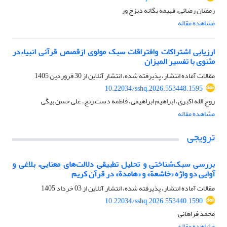
رمضان رضائی، فهیمه یگانه دیزج ور
مشاهده مقاله
ارزیابی اشتراکات وافتراقات سبک مولوی ازقصص قرآنی انبیاءدر
مثنوی با تفسیر المیزان
مقالات آماده انتشار، پذیرفته شده، انتشار آنلاین از
30 فروردین 1405
10.22034/sshq.2026.553448.1595
روح الله اکبری، ابراهیم ابراهیمی، فاطمه دست رنج، علی حسن بیگی
مشاهده مقاله
ترویجی
بررسی سبک‌شناختی و تحلیل تطبیقی دلالت‌های معنایی، بلاغی و
آوایی دو واژه «خاشعة» و «هامدة» در قرآن کریم
مقالات آماده انتشار، پذیرفته شده، انتشار آنلاین از
03 خرداد 1405
10.22034/sshq.2026.553440.1590
محمد فراهانی
مشاهده مقاله