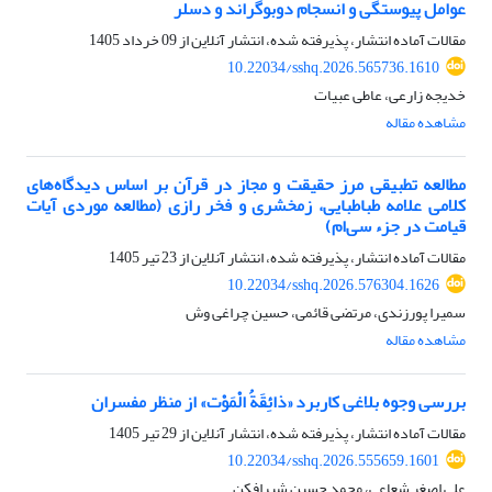
عوامل پیوستگی و انسجام دوبوگراند و دسلر
مقالات آماده انتشار، پذیرفته شده، انتشار آنلاین از
09 خرداد 1405
10.22034/sshq.2026.565736.1610
خدیجه زارعی، عاطی عبیات
مشاهده مقاله
مطالعه تطبیقی مرز حقیقت و مجاز در قرآن بر اساس دیدگاه‌های
کلامی علامه طباطبایی، زمخشری و فخر رازی (مطالعه موردی آیات
قیامت در جزء سی‌ام)
مقالات آماده انتشار، پذیرفته شده، انتشار آنلاین از
23 تیر 1405
10.22034/sshq.2026.576304.1626
سمیرا پورزندی، مرتضی قائمی، حسین چراغی وش
مشاهده مقاله
بررسی وجوه بلاغی کاربرد «ذائِقَةُ الْمَوْت» از منظر مفسران
مقالات آماده انتشار، پذیرفته شده، انتشار آنلاین از
29 تیر 1405
10.22034/sshq.2026.555659.1601
علی اصغر شعاعی، محمد حسین شیرافکن