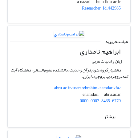
hum.ikiu.ac.ir
a.nazari
Researcher_Id:442985
هیات تحریریه
ابراهیم نامداری
زبان و ادبیات عربی
دانشیار گروه علوم قرآن و حدیث، دانشکده علوم انسانی، دانشگاه آیت
الله بروجردی، بروجرد، ایران.
abru.ac.ir/users/ebrahim-namdari/fa/
abru.ac.ir
enamdari
0000-0002-8435-6770
بیشتر