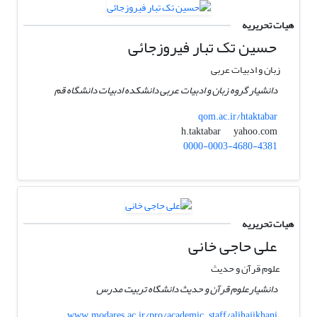
هیات تحریریه
حسین تک تبار فیروزجائی
زبان و ادبیات عربی
دانشیار گروه زبان و ادبیات عربی دانشکده ادبیات دانشگاه قم
qom.ac.ir/htaktabar
yahoo.com
h.taktabar
0000-0003-4680-4381
هیات تحریریه
علی حاجی خانی
علوم قرآن و حدیث
دانشیارعلوم قرآن و حدیث دانشگاه تربیت مدرس
www.modares.ac.ir/pro/academic_staff/alihajikhani