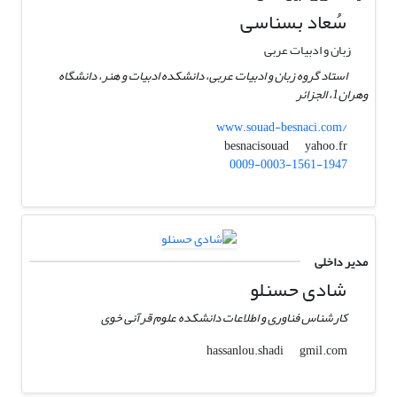
سُعاد بسناسی
زبان و ادبیات عربی
استاد گروه زبان و ادبیات عربی، دانشکده ادبیات و هنر، دانشگاه
وهران1، الجزائر
www.souad-besnaci.com/
yahoo.fr
besnacisouad
0009-0003-1561-1947
مدیر داخلی
شادی حسنلو
کارشناس فناوری و اطلاعات دانشکده علوم قرآنی خوی
gmil.com
hassanlou.shadi