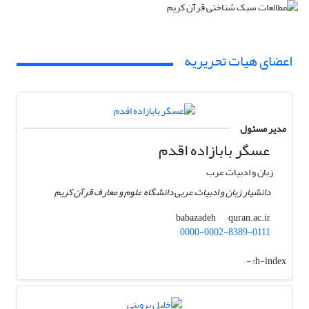
اعضای هیات تحریریه
مدیر مسئول
عسگر بابازاده اقدم
زبان و ادبیات عرب
دانشیار زبان و ادبیات عربی دانشگاه علوم و معارف قرآن کریم
quran.ac.ir
babazadeh
0000-0002-8389-0111
-
h-index: