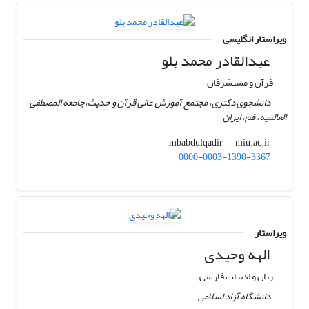
ویراستار انگلیسی
عبدالقادر محمد بلو
قرآن و مستشرقان
دانشجوی دکتری، مجتمع آموزش عالى قرآن و حدیث،جامعه المصطفى
العالمیه، قم، ایران
miu.ac.ir
mbabdulqadir
0000-0003-1390-3367
ویراستار
الهه وحیدی
زبان و ادبیات فارسی
دانشگاه آزاد اسلامی