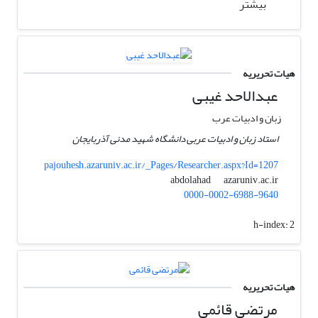
بیشتر
هیات تحریریه
عبدالاحد غیبی
زبان و ادبیات عرب
استاد زبان و ادبیات عربی دانشگاه شهید مدنی آذربایجان
pajouhesh.azaruniv.ac.ir/_Pages/Researcher.aspx?Id=1207
azaruniv.ac.ir
abdolahad
0000-0002-6988-9640
h-index:
2
هیات تحریریه
مرتضی قائمی