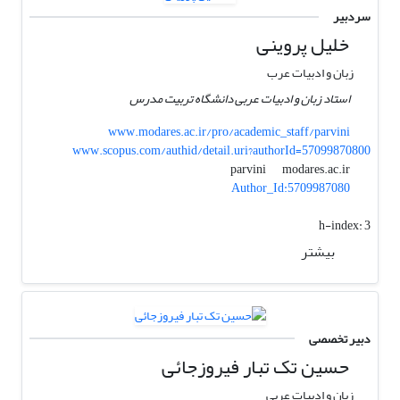
سردبیر
خلیل پروینی
زبان و ادبیات عرب
استاد زبان و ادبیات عربی دانشگاه تربیت مدرس
www.modares.ac.ir/pro/academic_staff/parvini
www.scopus.com/authid/detail.uri?authorId=57099870800
modares.ac.ir
parvini
Author_Id:5709987080
h-index:
3
بیشتر
دبیر تخصصی
حسین تک تبار فیروزجائی
زبان و ادبیات عربی