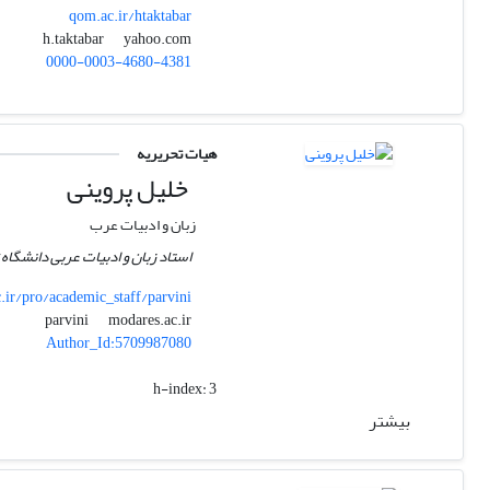
qom.ac.ir/htaktabar
yahoo.com
h.taktabar
0000-0003-4680-4381
هیات تحریریه
خلیل پروینی
زبان و ادبیات عرب
استاد زبان و ادبیات عربی دانشگا
ir/pro/academic_staff/parvini
modares.ac.ir
parvini
Author_Id:5709987080
h-index:
3
بیشتر