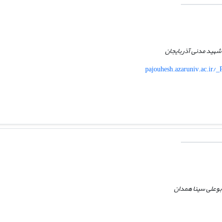
 شهید مدنی آذربایجان
pajouhesh.azaruniv.ac.ir/
 بوعلی سینا همدان