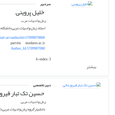
سردبیر
خلیل پروینی
زبان و ادبیات عرب
استاد زبان و ادبیات عربی دانشگا
tail.uri?authorId=57099870800
modares.ac.ir
parvini
Author_Id:5709987080
h-index:
3
بیشتر
دبیر تخصصی
حسین تک تبار فیرو
زبان و ادبیات عربی
دانشیار گروه زبان و ادبیات عربی 