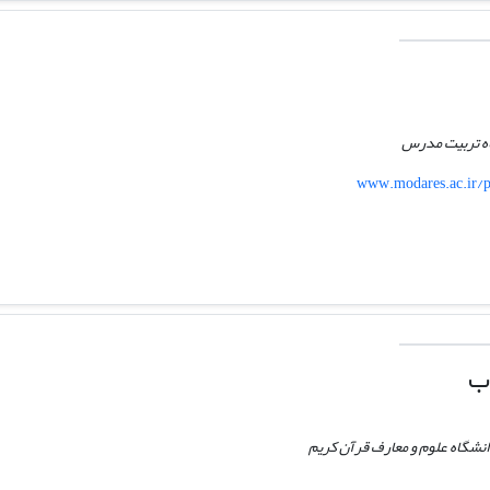
اه تربیت مدرس
www.modares.ac.ir/pr
ب
انشگاه علوم و معارف قرآن کریم