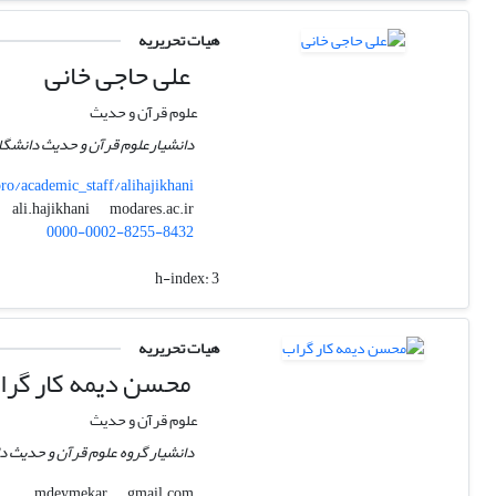
هیات تحریریه
علی حاجی خانی
علوم قرآن و حدیث
دانشیارعلوم قرآن و حدیث دانشگ
o/academic_staff/alihajikhani
modares.ac.ir
ali.hajikhani
0000-0002-8255-8432
h-index:
3
هیات تحریریه
محسن دیمه کار گرا
علوم قرآن و حدیث
دانشیار گروه علوم قرآن و حدیث د
gmail.com
mdeymekar