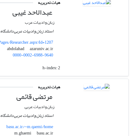
هیات تحریریه
عبدالاحد غیبی
زبان و ادبیات عرب
استاد زبان و ادبیات عربی دانشگاه
_Pages/Researcher.aspx?Id=1207
azaruniv.ac.ir
abdolahad
0000-0002-6988-9640
h-index:
2
هیات تحریریه
مرتضی قائمی
زبان و ادبیات عربی
استاد زبان و ادبیات عربی دانشگاه
basu.ac.ir/~m.qaemi/home
basu.ac.ir
m.ghaemi