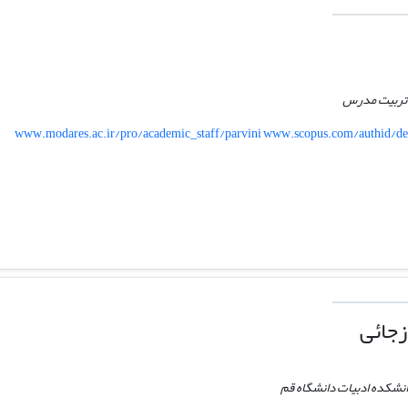
ه تربیت مدرس
www.modares.ac.ir/pro/academic_staff/parvini www.scopus.com/authid/de
زجائی
دانشکده ادبیات دانشگاه قم