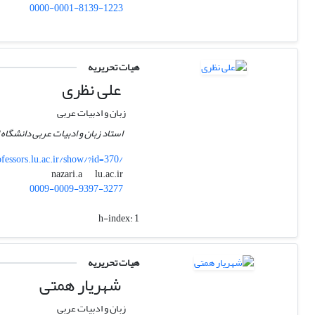
0000-0001-8139-1223
هیات تحریریه
علی نظری
زبان و ادبیات عربی
استاد زبان و ادبیات عربی دانشگاه
fessors.lu.ac.ir/show/?id=370/
lu.ac.ir
nazari.a
0009-0009-9397-3277
h-index:
1
هیات تحریریه
شهریار همتی
زبان و ادبیات عربی