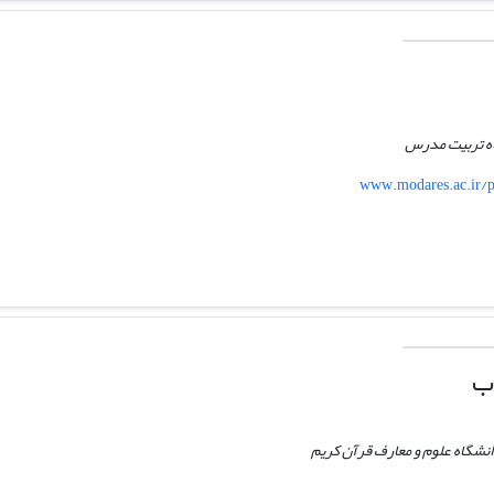
اه تربیت مدرس
www.modares.ac.ir/pr
ب
انشگاه علوم و معارف قرآن کریم