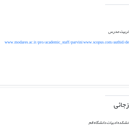
ه تربیت مدرس
www.modares.ac.ir/pro/academic_staff/parvini www.scopus.com/authid/de
زجائی
دانشکده ادبیات دانشگاه قم