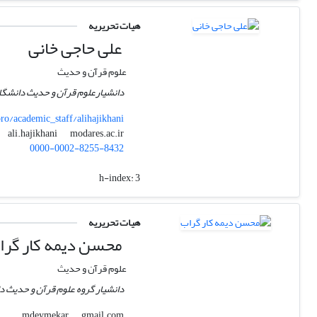
هیات تحریریه
علی حاجی خانی
علوم قرآن و حدیث
دانشیارعلوم قرآن و حدیث دانشگ
o/academic_staff/alihajikhani
modares.ac.ir
ali.hajikhani
0000-0002-8255-8432
h-index:
3
هیات تحریریه
محسن دیمه کار گرا
علوم قرآن و حدیث
دانشیار گروه علوم قرآن و حدیث د
gmail.com
mdeymekar