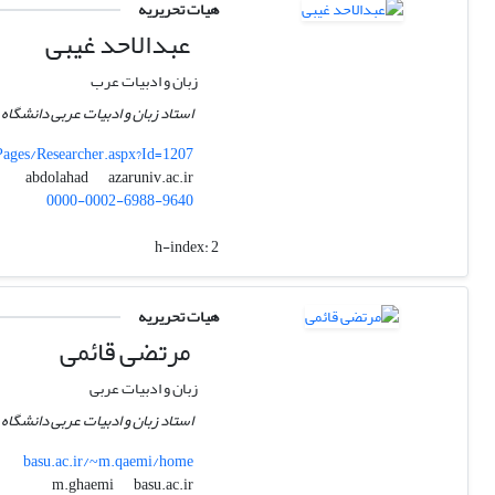
هیات تحریریه
عبدالاحد غیبی
زبان و ادبیات عرب
استاد زبان و ادبیات عربی دانشگاه
_Pages/Researcher.aspx?Id=1207
azaruniv.ac.ir
abdolahad
0000-0002-6988-9640
h-index:
2
هیات تحریریه
مرتضی قائمی
زبان و ادبیات عربی
استاد زبان و ادبیات عربی دانشگاه
basu.ac.ir/~m.qaemi/home
basu.ac.ir
m.ghaemi