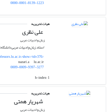
0000-0001-8139-1223
هیات تحریریه
علی نظری
زبان و ادبیات عربی
استاد زبان و ادبیات عربی دانشگاه
fessors.lu.ac.ir/show/?id=370/
lu.ac.ir
nazari.a
0009-0009-9397-3277
h-index:
1
هیات تحریریه
شهریار همتی
زبان و ادبیات عربی