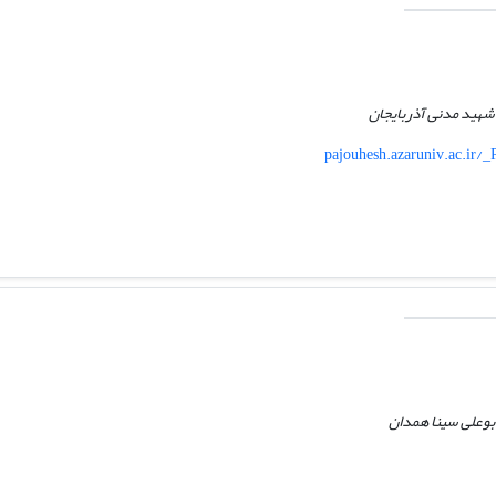
 شهید مدنی آذربایجان
pajouhesh.azaruniv.ac.ir/
 بوعلی سینا همدان