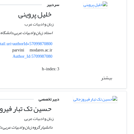
سردبیر
خلیل پروینی
زبان و ادبیات عرب
استاد زبان و ادبیات عربی دانشگا
tail.uri?authorId=57099870800
modares.ac.ir
parvini
Author_Id:5709987080
h-index:
3
بیشتر
دبیر تخصصی
حسین تک تبار فیرو
زبان و ادبیات عربی
دانشیار گروه زبان و ادبیات عربی 