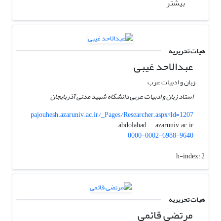
بیشتر
هیات تحریریه
عبدالاحد غیبی
زبان و ادبیات عرب
استاد زبان و ادبیات عربی دانشگاه شهید مدنی آذربایجان
pajouhesh.azaruniv.ac.ir/_Pages/Researcher.aspx?Id=1207
azaruniv.ac.ir
abdolahad
0000-0002-6988-9640
h-index:
2
هیات تحریریه
مرتضی قائمی