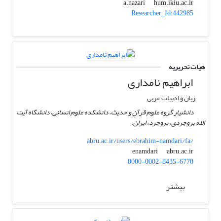
hum.ikiu.ac.ir
a.nazari
Researcher_Id:442985
هیات تحریریه
ابراهیم نامداری
زبان و ادبیات عربی
دانشیار گروه علوم قرآن و حدیث، دانشکده علوم انسانی، دانشگاه آیت
الله بروجردی، بروجرد، ایران.
abru.ac.ir/users/ebrahim-namdari/fa/
abru.ac.ir
enamdari
0000-0002-8435-6770
بیشتر