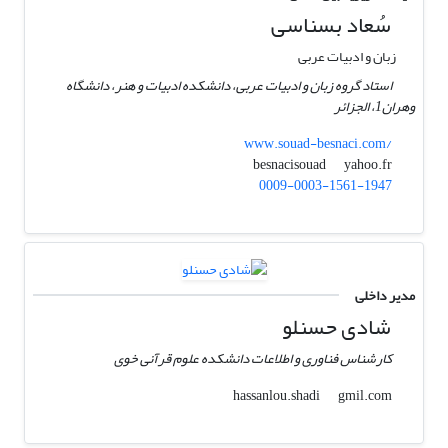
سُعاد بسناسی
زبان و ادبیات عربی
استاد گروه زبان و ادبیات عربی، دانشکده ادبیات و هنر، دانشگاه
وهران1، الجزائر
www.souad-besnaci.com/
yahoo.fr
besnacisouad
0009-0003-1561-1947
مدیر داخلی
شادی حسنلو
کارشناس فناوری و اطلاعات دانشکده علوم قرآنی خوی
gmil.com
hassanlou.shadi