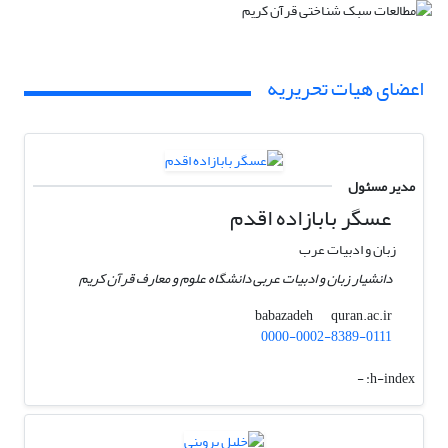
اعضای هیات تحریریه
مدیر مسئول
عسگر بابازاده اقدم
زبان و ادبیات عرب
دانشیار زبان و ادبیات عربی دانشگاه علوم و معارف قرآن کریم
quran.ac.ir
babazadeh
0000-0002-8389-0111
-
h-index: