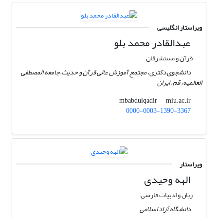
ویراستار انگلیسی
عبدالقادر محمد بلو
قرآن و مستشرقان
دانشجوی دکتری، مجتمع آموزش عالى قرآن و حدیث،جامعه المصطفى
العالمیه، قم، ایران
miu.ac.ir
mbabdulqadir
0000-0003-1390-3367
ویراستار
الهه وحیدی
زبان و ادبیات فارسی
دانشگاه آزاد اسلامی