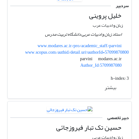
سردبیر
خلیل پروینی
زبان و ادبیات عرب
استاد زبان و ادبیات عربی دانشگاه تربیت مدرس
www.modares.ac.ir/pro/academic_staff/parvini
www.scopus.com/authid/detail.uri?authorId=57099870800
modares.ac.ir
parvini
Author_Id:5709987080
h-index:
3
بیشتر
دبیر تخصصی
حسین تک تبار فیروزجائی
زبان و ادبیات عربی