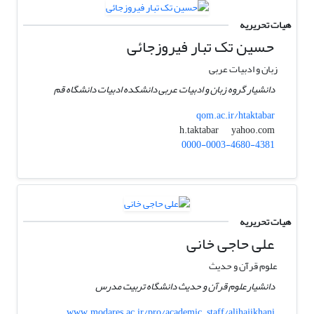
هیات تحریریه
حسین تک تبار فیروزجائی
زبان و ادبیات عربی
دانشیار گروه زبان و ادبیات عربی دانشکده ادبیات دانشگاه قم
qom.ac.ir/htaktabar
yahoo.com
h.taktabar
0000-0003-4680-4381
هیات تحریریه
علی حاجی خانی
علوم قرآن و حدیث
دانشیارعلوم قرآن و حدیث دانشگاه تربیت مدرس
www.modares.ac.ir/pro/academic_staff/alihajikhani