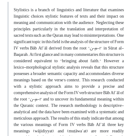
Stylistics is a branch of linguistics and literature that examines
linguistic choices, stylistic features of texts, and their impact on
meaning and communication with the audience. Neglecting these
principles, particularly in the translation and interpretation of
sacred texts such as the Quran, may lead to misinterpretations. One
significant topic in this field is the analysis of the structure of Form
IV verbs Bāb Afʿāl derived from the root "ا-م-ن" in Sūrat al-
Baqarah. At first glance and in many commentaries, this structure is
considered equivalent to "bringing about faith." However, a
lexico-morphological stylistic analysis reveals that this structure
possesses a broader semantic capacity and accommodates diverse
meanings based on the verse's context. This research, conducted
with a stylistic approach, aims to provide a precise and
comprehensive analysis of the Form IV verb structure Bāb Afʿāl of
the root "ا-م-ن" and to uncover its fundamental meaning within
the Quranic context. The research methodology is descriptive-
analytical, and the data have been examined with a systematic and
meticulous approach. The results of this study indicate that among
the various meanings of Form IV verbs Bāb Afʿāl, three key
meanings (wājidiyyat), and (muṭāwaʿat) are more readily