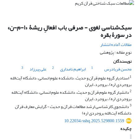
سبک‌شناسی لغوی - صرفی باب افعالِ ریشۀ «ا-م-ن»
در سورۀ بقره
مقالات آماده انتشار
نوع مقاله : پژوهشی
نویسندگان
3
2
1
محسن فریادرس
ابراهیم نامداری
علی پیرزاد
1
استادیار گروه علوم قرآن و حدیث، دانشکده علوم انسانی، دانشگاه آیت‌الله
بروجردی (ره)، بروجرد، ایران
2
دانشیار گروه علوم قرآن و حدیث، دانشکده علوم انسانی، دانشگاه آیت‌الله
بروجردی (ره)، بروجرد، ایران
3
دانشجوی کارشناسی ارشد مطالعات قرآن و حدیث - گرایش معارف قرآن
دانشگاه آیت‌‍الله بروجردی (ره)
10.22034/sshq.2025.529800.1559
چکیده