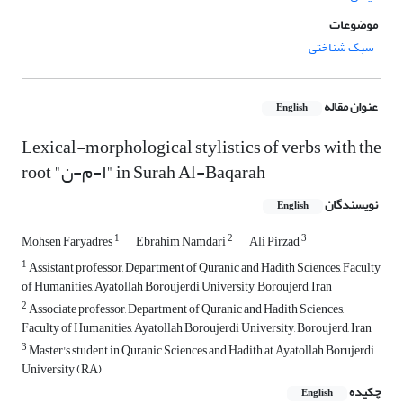
موضوعات
سبک شناختی
عنوان مقاله
English
Lexical-morphological stylistics of verbs with the
root "ا-م-ن" in Surah Al-Baqarah
نویسندگان
English
1
2
3
Mohsen Faryadres
Ebrahim Namdari
Ali Pirzad
1
Assistant professor, Department of Quranic and Hadith Sciences, Faculty
of Humanities, Ayatollah Boroujerdi University, Boroujerd, Iran
2
Associate professor, Department of Quranic and Hadith Sciences,
Faculty of Humanities, Ayatollah Boroujerdi University, Boroujerd, Iran
3
Master's student in Quranic Sciences and Hadith at Ayatollah Borujerdi
University (RA)
چکیده
English