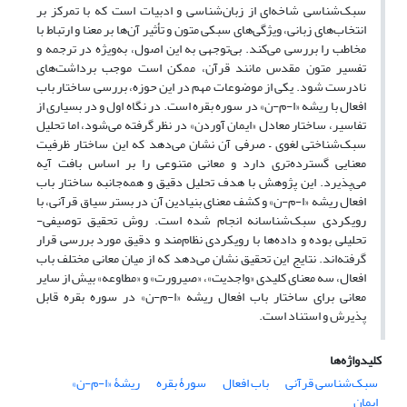
سبک‌شناسی شاخه‌ای از زبان‌شناسی و ادبیات است که با تمرکز بر
انتخاب‌های زبانی، ویژگی‌های سبکی متون و تأثیر آن‌ها بر معنا و ارتباط با
مخاطب را بررسی می‌کند. بی‌توجهی به این اصول، به‌ویژه در ترجمه و
تفسیر متون مقدس مانند قرآن، ممکن است موجب برداشت‌های
نادرست شود. یکی از موضوعات مهم در این حوزه، بررسی ساختار باب
افعال با ریشه «ا-م-ن» در سوره بقره است. در نگاه اول و در بسیاری از
تفاسیر، ساختار معادل «ایمان آوردن» در نظر گرفته می‌شود، اما تحلیل
سبک‌شناختی لغوی – صرفی آن نشان می‌دهد که این ساختار ظرفیت
معنایی گسترده‌تری دارد و معانی متنوعی را بر اساس بافت آیه
می‌پذیرد. این پژوهش با هدف تحلیل دقیق و همه‌جانبه ساختار باب
افعال ریشه «ا-م-ن» و کشف معنای بنیادین آن در بستر سیاق قرآنی، با
رویکردی سبک‌شناسانه انجام شده است. روش تحقیق توصیفی-
تحلیلی بوده و داده‌ها با رویکردی نظام‌مند و دقیق مورد بررسی قرار
گرفته‌اند. نتایج این تحقیق نشان می‌دهد که از میان معانی مختلف باب
افعال، سه معنای کلیدی «واجدیت»، «صیرورت» و «مطاوعه» بیش از سایر
معانی برای ساختار باب افعال ریشه «ا-م-ن» در سوره بقره قابل
پذیرش و استناد است.
کلیدواژه‌ها
‌سبک‌شناسی قرآنی
باب افعال
سورۀ بقره
ریشۀ «ا-م-ن»
ایمان