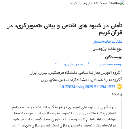
تأملی در شیوه های اقناعی و بیانی «تصویرگری» در
قرآن کریم
مقالات آماده انتشار
نوع مقاله : پژوهشی
نویسندگان
2
1
یوسف مقدسی
صدرا علی پور
1
گروه آموزش معارف اسلامی، دانشگاه فرهنگیان، تهران، ایران
2
گروه معارف اسلامی، دانشگاه آزاد اسلامی، ماکو، ایران
10.22034/sshq.2025.511294.1533
چکیده
بهره گیری از جلوه های تصویری در فرهنگ و ادبیات، در همه جوامع
انسانی پیشینه تاریخی دارد. با تصویر هنرمندانه و تجسیم اندیشه ها و
عواطف مخاطب اقناع شده و به درک و باوری عمیق گسیل داده می شود
قرآن مشحون از تصویر و تصویرپردازی است. تصویرسازی های قرآن، به