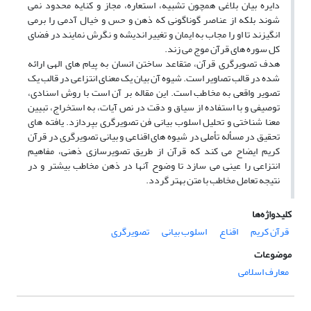
دایره بیان بلاغی همچون تشبیه، استعاره، مجاز و کنایه محدود نمی
شوند بلکه از عناصر گوناگونی که ذهن و حس و خیال آدمی را برمی
انگیزند تا او را مجاب به ایمان و تغییر اندیشه و نگرش نمایند در فضای
کل سوره های قرآن موج می زند.
هدف تصویرگری قرآن، متقاعد ساختن انسان به پیام های الهی ارائه
شده در قالب تصاویر است. شیوه آن بیان یک معنای انتزاعی در قالب یک
تصویر واقعی به مخاطب است. این مقاله بر آن است با روش اسنادی،
توصیفی و با استفاده از سیاق و دقت در نص آیات، به استخراج، تبیین
معنا شناختی و تحلیل اسلوب بیانی فن تصویرگری بپردازد. یافته های
تحقیق در مسأله تأملی در شیوه های اقناعی و بیانی تصویرگری در قرآن
کریم ایضاح می کند که قرآن از طریق تصویرسازی ذهنی، مفاهیم
انتزاعی را عینی می سازد تا وضوح آنها در ذهن مخاطب بیشتر و در
نتیجه تعامل مخاطب با متن بهتر گردد.
کلیدواژه‌ها
قرآن کریم
اقناع
اسلوب بیانی
تصویرگری
موضوعات
معارف اسلامی