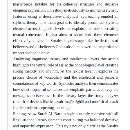
masterpiece, notable for its cohesive structure and decisive,
eloquent expression. This study meticulously examines its stylistic
features using a descriptive-analytical approach grounded in
stylistic theory. The main goal is to identify prominent stylistic
elements across linguistic levels and explain their role in creating
textual coherence. It also aims to show how these elements
effectively convey the Surah's key messages, like the destinies of
believers and disbelievers, God's absolute power, and its profound
impact on the audience.
Analyzing linguistic, literary, and intellectual layers, this article
highlights the central role of saj' at the phonological level, creating
strong melody and rhythm. At the lexical level, it explores the
precise choice of vocabulary and the emotional and pictorial
connotations of key words. Syntactic analysis then demonstrates
how short, impactful sentences and emphatic particles convey the
message's decisiveness. In the literary layer, the study analyzes
rhetorical devices like kinayah, majāz, īghāl and murā'āt al-nazīr
for their role in deepening meaning.
Findings show Surah Al-Buruj's style is utterly cohesive, with all
linguistic and literary elements contributing to a balanced, decisive,
and impactful expression. This style not only clarifies the Surah's