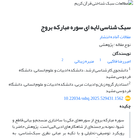
سبک شناسی لایه ای سوره مبارکه بروج
مقالات آماده انتشار
نوع مقاله : پژوهشی
نویسندگان
2
1
امیررضا فاکهی
منیره زیبائی
1
دانشجوی کارشناسی ارشد، دانشکده ادبیات و علوم انسانی، دانشگاه
فردوسی مشهد
2
استادیار گروه زبان و ادبیات عربی، دانشکده ادبیات و علوم انسانی، دانشگاه
فردوسی مشهد
10.22034/sshq.2025.529431.1562
چکیده
سوره مبارکه بروج از سوره‌های مکی با ساختاری منسجم و بیانی قاطع و
شیوا، نمونه برجسته‌ای از شاهکارهای ادبی الهی است. پژوهش حاضر با
رویکرد توصیفی-تحلیلی و با تکیه بر مبانی نظری سبک‌شناسی، به