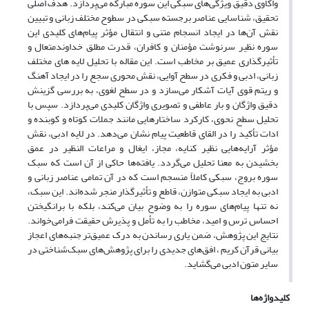
واکاوی دقیق ویژگی‌های سبکی این سوره مبارکه می‌پردازد. هدف اصلی
تحقیق، شناسایی عناصر برجسته سبکی در سطوح مختلف زبانی و تبیین
نقش آن‌ها در ایجاد انسجام متنی و انتقال مؤثر پیام‌های کلیدی این
سوره نظیر سرنوشت مؤمنان و کافران، قدرت مطلق خداوندمتعال و
تأثیرگذاری عمیق بر مخاطب است. این مقاله با تحلیل لایه های مختلف
زبانی، ادبی و فکری در سطح آوایی، نقش محوری سجع را در ایجاد آهنگ
و ریتم قوی آیات آشکار می‌سازد و در سطح لغوی، به بررسی گزینش
دقیق واژگان و بار عاطفی و تصویری واژگان کلیدی می‌پردازد. سپس با
تحلیل سطح نحوی، کارکرد ساختارهایی مانند جملات کوتاه و کوبنده و
ادات تأکید را در القای قاطعیت پیام نشان می‌دهد. در لایه ادبی، نقش
مؤثر آرایه‌هایی نظیر کنایه، مجاز، ایغال و مراعات النظیر در عمق
بخشیدن به معنا تحلیل می‌گردد. یافته‌ها حاکی از آن است که سبک
سوره بروج، سبکی کاملاً منسجم است که در آن تمامی عناصر زبانی و
ادبی به ایجاد سبکی متوازن، قاطع و تأثیرگذار منجر شده‌اند. این سبک،
نه تنها پیام‌های سوره را به وضوح بیان می‌کند، بلکه با برانگیختن
احساس ترس و امید، مخاطب را به تأمل و پذیرش حقیقت فرامی‌خواند.
نتایج این پژوهش، ضمن یاری رساندن به درک عمیق‌تر جنبه‌های اعجاز
بیانی قرآن کریم ، افق‌های جدیدی را برای پژوهش‌های سبک‌شناختی در
سایر متون ادبی می‌گشاید.
کلیدواژه‌ها