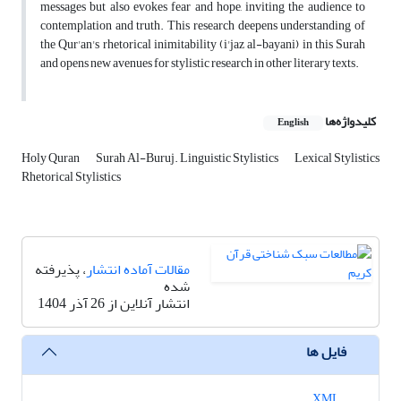
messages but also evokes fear and hope, inviting the audience to
contemplation and truth. This research deepens understanding of
the Qur'an's rhetorical inimitability (i'jaz al-bayani) in this Surah
and opens new avenues for stylistic research in other literary texts.
کلیدواژه‌ها
English
Holy Quran
Surah Al-Buruj. Linguistic Stylistics
Lexical Stylistics
Rhetorical Stylistics
مقالات آماده انتشار
، پذیرفته
شده
انتشار آنلاین از 26 آذر 1404
فایل ها
XML