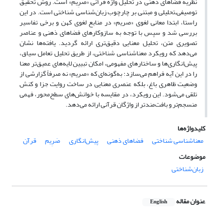
نظریه فضاهای ذهنی در تحلیل واژه قرآنی «صَرِیم» است. روش تحقیق
توصیفی‌ـ‌تحلیلی و مبتنی بر چارچوب زبان‌شناسی شناختی است. در این
راستا، ابتدا معانی لغوی «صریم» در منابع لغوی کهن و برخی تفاسیر
بررسی شد و سپس با توجه به سازوکارهای فضاهای ذهنی و عناصر
تصویری متن، تحلیل معنایی دقیق‌تری ارائه گردید. یافته‌ها نشان
می‌دهد که رویکرد معناشناسی شناختی، از طریق تحلیل تعامل سیاق،
پیش‌انگاری‌ها و ساختارهای مفهومی، امکان تبیین لایه‌های عمیق‌تر معنا
را در این آیه فراهم می‌سازد؛ به‌گونه‌ای که «صریم» نه صرفاً گزارشی از
وضعیت ظاهری باغ، بلکه عنصری معنایی در ساخت روایت جزا و کنش
تلقی می‌شود. این رویکرد، در مقایسه با خوانش‌های سطح‌محور، فهمی
منسجم‌تر و بافت‌مندتر از واژگان قرآنی ارائه می‌دهد.
کلیدواژه‌ها
معناشناسی شناختی
فضاهای ذهنی
پیش‌انگاری
صَرِیم
قرآن
موضوعات
زبان‌شناختی
عنوان مقاله
English