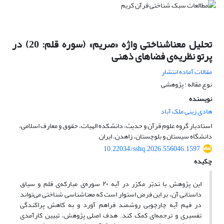
تحلیل معناشناختی واژه «صریم» (سوره قلم: 20) در
پرتو نظریه‌ی فضاهای ذهنی
مقالات آماده انتشار
نوع مقاله : پژوهشی
نویسنده
هادی زینی ملک آباد
استادیار گروه علوم قرآن و حدیث، دانشکده الهیات، حقوق و معارف اسلامی،
دانشگاه سیستان و بلوچستان، زاهدن، ایران
10.22034/sshq.2026.556046.1597
چکیده
این پژوهش با تدبّر مکرّر در آیه ۲۰ سوره‌ی مبارکه‌ی قلم و سیاق
داستانی آن، بر این فرض استوار است که معناشناسی شناختی می‌تواند
در فهم آیه چارچوبی روشمند فراهم آورد و به کاهش پراکندگی
تفسیری و ترجمه‌ای کمک کند. هدف اصلی پژوهش، تبیین کارآمدی