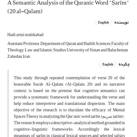
A Semantic Analysis of the Quranic Word "Ṣarīm"
(20 al-Qalam)
نویسنده
English
Hadi zeini malekabad
Assistant Professor, Department of Quran and Hadith Sciences, Faculty of
Theology, Law, and Islamic Studies, University of Sistan and Baluchestan,
Zahedan, Iran
چکیده
English
This study, through repeated contemplation of verse 20 of the
honorable Surah Al-Qalam (Al-Qalam, 20) and its narrative
context, is based on the premise that cognitive semantics can
provide a systematic framework for understanding the verse and
help reduce interpretive and translational dispersion. The main
objective of the research is to elucidate the efficacy of Mental
Spaces Theory in analyzing the Qur’anic word ṣarīm (صَرِیم, ṣarīm).
The research employs a descriptive-analytical method grounded in
cognitive-linguistic frameworks. Accordingly, the lexical
meanings of ṣarīm in classical lexical sources and selected tafsirs