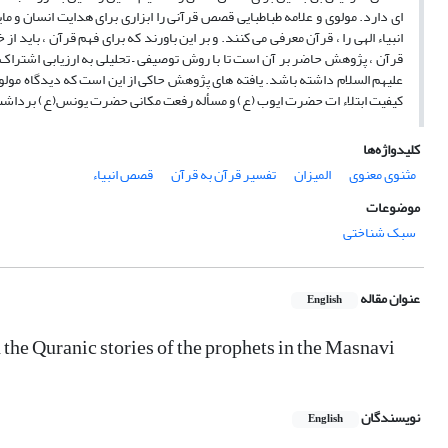
ای دارد. مولوی و علامه طباطبایی قصص قرآنی را ابزاری برای هدایت انسان و م
انبیاء الهی را ، قرآن معرفی می کنند. و بر این باورند که برای فهم قرآن ، باید 
قرآن ، پژوهش حاضر بر آن است تا با روش توصیفی – تحلیلی به ارزیابی اشتراک 
علیهم السلام داشته باشد. یافته های پژوهش حاکی از این است که دیدگاه مولو
کیفیت ابتلاء ات حضرت ایوب (ع) و مسأله رفعت مکانی حضرت یونس(ع) برداشت 
کلیدواژه‌ها
مثنوی معنوی
المیزان
تفسیر قرآن به قرآن
قصص انبیاء
موضوعات
سبک شناختی
عنوان مقاله
English
 the Quranic stories of the prophets in the Masnavi
نویسندگان
English