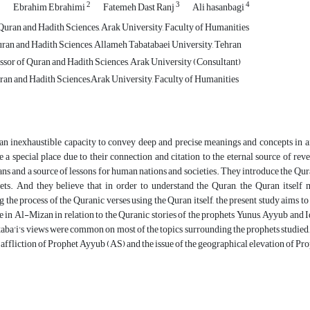
1
2
3
4
Ebrahim Ebrahimi
Fatemeh Dast Ranj
Ali hasanbagi
Quran and Hadith Sciences, Arak University, Faculty of Humanities
Quran and Hadith Sciences, Allameh Tabatabaei University, Tehran
ssor of Quran and Hadith Sciences, Arak University (Consultant)
ran and Hadith Sciences,Arak University, Faculty of Humanities
 an inexhaustible capacity to convey deep and precise meanings and concepts in a
 a special place due to their connection and citation to the eternal source of re
s and a source of lessons for human nations and societies. They introduce the Qura
ets. And they believe that in order to understand the Quran, the Quran itself 
 the process of the Quranic verses using the Quran itself, the present study aims to
e in Al-Mizan in relation to the Quranic stories of the prophets Yunus, Ayyub and 
ba'i's views were common on most of the topics surrounding the prophets studied, 
e affliction of Prophet Ayyub (AS) and the issue of the geographical elevation of P