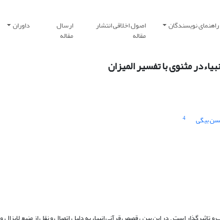
راهنمای نویسندگان
اصول اخلاقی انتشار
ارسال
داوران
مقاله
مقاله
اءدر مثنوی با تفسیر المیزان
4
سن بیگی
اثیرگذار است . در این بین ، قصص قرآنی انبیاء به دلیل اتصال و نقل از منبع لایزال و