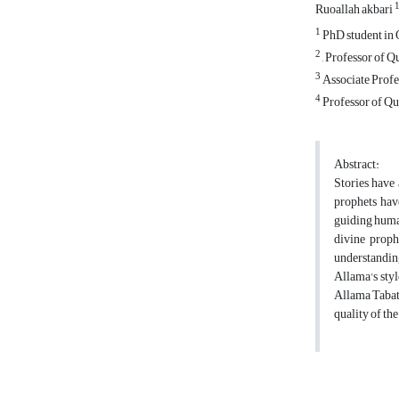
Ruoallah akbari
1
PhD student in 
2
, Professor of 
3
Associate Profe
4
Professor of Qu
Abstract:
Stories have
prophets have
guiding human
divine proph
understanding
Allama's styl
Allama Tabata
quality of th