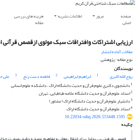
صفحه
مرور
اطلاعات نشریه
هزینه های بررسی
اصلی
مقاله
ارزیابی اشتراکات وافتراقات سبک مولوی ازقصص قرآنی انبی
مقالات آماده انتشار
نوع مقاله : پژوهشی
نویسندگان
3
2
1
روح الله اکبری
ابراهیم ابراهیمی
فاطمه دست رنج
علی ح
1
دانشجوی دکتری علوم قرآن و حدیث دانشگاه اراک ، دانشکده علوم انسانی
2
استاد علوم قرآن و حدیث دانشگاه علامه طباطبایی ، تهران
3
دانشیار علوم قرآن و حدیث دانشگاه اراک ( مشاور)
4
استاد علوم قرآن و حدیث دانشگاه اراک
10.22034/sshq.2026.553448.1595
چکیده
قصص ،ظرفیتی بی بدلیل برای انتقال معانی و مفاهیم عمیق و دقیق بصورت جذاب و ت