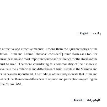
چکیده
English
n attractive and effective manner. Among them, the Quranic stories of the
velation. Rumi and Allama Tabataba'i consider Quranic stories as a tool for
n as the main and most important source and reference for the stories of the
must be used. Therefore, considering this commonality of their views in
 evaluate the similarities and differences of Rumi's style in the Masnavi and
Idris (peace be upon them). The findings of the study indicate that Rumi and
except that there were differences of opinion and perceptions regarding the
rophet Yunus (AS).
کلیدواژه‌ها
English