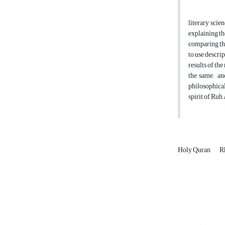
literary scie
explaining th
comparing the
to use descri
results of th
the same, an
philosophical
spirit of Ruh
Holy Quran
R