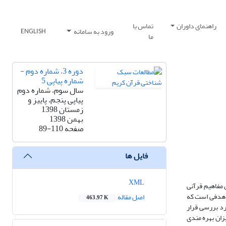
راهنمای داوران
تماس با
ورود به سامانه
ENGLISH
ما
دوره 3، شماره دوم -
شماره پیاپی 5
سال سوم، شماره دوم
پیاپی پنجم، پاییز و
زمستان 1398
بهمن 1398
صفحه
89-110
فایل ها
XML
ن مفاهیم قرآنی
ی هدفی است که
اصل مقاله
463.97 K
رد بررسی قرار
زان بهره مندی