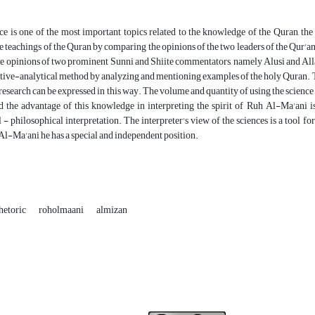
nce is one of the most important topics related to the knowledge of the Quran, the 
e teachings of the Quran by comparing the opinions of the two leaders of the Qur'a
 opinions of two prominent Sunni and Shiite commentators, namely Alusi and Allam
ptive-analytical method by analyzing and mentioning examples of the holy Quran. T
e research can be expressed in this way. The volume and quantity of using the scienc
d the advantage of this knowledge in interpreting the spirit of Ruh Al-Ma'ani 
 - philosophical interpretation. The interpreter's view of the sciences is a tool for
 Al-Ma'ani he has a special and independent position.
hetoric
roholmaani
almizan