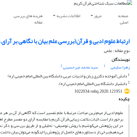
صفحه
مرور
اطلاعات نشریه
هزینه های بررسی
اصلی
مقاله
ارتباط علوم ادبی و قرآن(بررسی علم بیان با نگاهی بر آرای 
نوع مقاله : علمی
نویسندگان
2
1
زهرا سلیمی
سید محمد میرحسینی
1
دانش آموخته دکتری زبان و ادبیات عربی دانشگاه بین المللی امام خمینی (ره)
2
دانشیار دانشگاه بین المللی امام خمینی (ره)،
1022034/sshq.2020.121951
چکیده
علوم ادبی از مهم‌ترین مباحث مرتبط با علم تفسیر است که آگاهی از آن بر هر مف
برخوردار است اثبات بلاغت زیبایی قرآن کریم با مقایسه آرای دو مفسر مطرح ا
در این پژوهش می‌کوشیم با روش توصیفی- تحلیلی و از طریق بررسی و ذکر نمونه‌
می‌دهیم برخی از دستاوردهای حاصل از پژوهش را اینگونه می‌توان بیان داشت: 