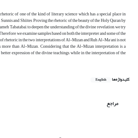
rhetoric of one of the kind of literary science which has a special place in
n Sunnis and Shiites Proving the rhetoric of the beauty of the Holy Quran by
eh Tabatabai, to deepen the understanding of the divine revelation, we try
herefore, we examine samples based on both the interpreter and some of the
e of rhetoric in the two interpretations of Al-Mizan and Ruh Al-Ma'ani is not
is more than Al-Mizan. Considering that the Al-Mizan interpretation is a
 better expression of the divine teachings, while in the interpretation of the
کلیدواژه‌ها
English
مراجع