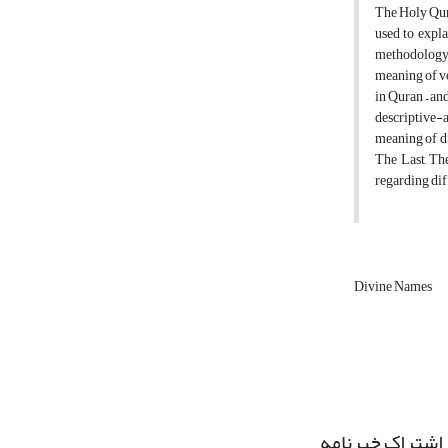
The Holy Qura
used to expla
methodology i
meaning of vo
in Quran – an
descriptive-a
meaning of di
The Last, Th
regarding dif
Divine Names
اشتراک خبرنامه