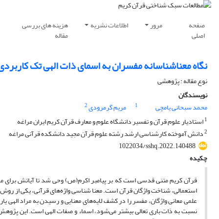
صفحه
مرور
اطلاعات نشریه
هزینه های بررسی
اصلی
مقاله
نگاه معناشناسانه مفسران به اسمای ذات الهی تک کاربردی
نوع مقاله : پژوهشی
نویسندگان
2
1
محمد سبحانی یامچی
مریم گرمرودی
1
استادیار علوم قرآن و تفسیر دانشگاه علوم و معارف قرآن کریم ایران مراغه
2
دانش آموخته کارشناسی ارشد رشته علوم قرآن مجید دانشکده قرآنی مراغه
1022034/sshq.2022.140488
چکیده
قرآن کریم متنی قدسی است که بر پیامبر اکرم(ص) وحی شد تا آیاتش برای مرد
استعمالی، شناخت واژگان قرآن است. معنا شناسی واژه‌های قرآنی، یکی از روش
علمی معانی واژگان، مفسر را در کشف لایه‌های معنایی و رسیدن به مراد الهی یار
نسبت به ذات باری تعالی بیشتر می‌شود، اسماء و صفات الهی است. این پژوهش