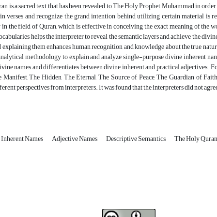
n is a sacred text that has been revealed to The Holy Prophet Muhammad in order f
in verses and recognize the grand intention behind utilizing certain material is
n the field of Quran, which is effective in conceiving the exact meaning of the word
cabularies helps the interpreter to reveal the semantic layers and achieve the divin
d explaining them enhances human recognition and knowledge about the true nature 
nalytical methodology to explain and analyze single-purpose divine inherent name
vine names and differentiates between divine inherent and practical adjectives. Fo
e Manifest, The Hidden, The Eternal, The Source of Peace, The Guardian of Faith
ferent perspectives from interpreters. It was found that the interpreters did not ag
Inherent Names
Adjective Names
Descriptive Semantics
The Holy Qura