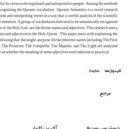
or its verses to be explained and interpreted to people. Among the methods
 recognizing the Quranic vocabulary. Quranic Semantics is a novel research
s and interpreting verses in a way that a careful analysis of the scientific
e intention. A group of vocabularies that need to be semantically recognized
of the Holy God – are the divine names and adjectives. This research uses a
s and adjectives in the Holy Quran. This paper starts with explaining the
llowing that, the single-purpose divine inherent names including The First,
, The Protector, The Compeller, The Majestic, and The Light are analyzed
ree on whether the meaning of some adjectives were inherent or practical.
کلیدواژه‌ها
English
n
مراجع
دسترسی سریع
آخرین اخبار