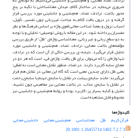
ترادف، تضاد معنایی، و هم‌نشینی و جانشینی می‌باشیم، به گونه‌ای که
ضروری می‌نماید در ساختار کلام، میدان معناشناختی با تکیه بر پنج
محور بلاغت، ترادف، تضاد، هم‌نشینی و جانشینی مورد بررسی قرار
گرفته و در درون بافت کلام به مباحث غیرزبانی چون تفسیر، تأویل،
اسباب نزول و بعضاً شناخت معانی لغوی واژه بر اساس فرهنگ‌ها و نظر
مفسران پرداخته شود. در این مقاله با روش توصیفی- تحلیلی و با توجه
به دو سطح زبانی و غیر زبانی، معناشناسی واژه‌ی "ظلّ" از طریق بررسی
مؤلفه‌های بلاغت معنایی، ترادف، تضاد، هم‌نشینی و جانشینی مورد
تحلیل قرار می‌گیرد. نتیجه-ی بررسی حاکی از آن است که در ترادف،
تنها واژه‌ای را که می‌توان برای ظل یافت، واژه‌ی فیء است که هر دو در
معنای سایه کاربرد دارند. در تضاد، منظور تقابل معنایی است نه لفظی؛
یعنی ظل دارای چندین معنی است که گاه این معانی در تقابل هم قرار
می‌گیرند؛ مانند سایه‌ی بهشت در تقابل با سایه‌ی جهنم یا سایه‌ی رحمت
در تقابل با سایه‌ی عذاب. در بلاغت معنایی نیز مفاهیمی چون تشبیه،
تمثیل و کنایه بسیار پر-کاربرد بوده و روابط هم‌نشینی و جانشینی نیز
ملحوظ و قابل مشاهده است.
کلیدواژه‌ها
قرآن کریم
ظِلّ
معناشناسی
هم‌نشینی معنایی
جانشینی معنایی
20.1001.1.26455714.1402.7.2.7.3