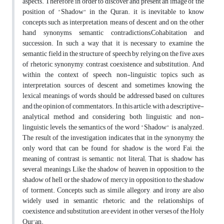
aspects. Therefore, in order to discover and present an image of the
position of "Shadow" in the Quran. it is inevitable to know
concepts such as interpretation, means of descent and on the other
hand synonyms, semantic contradictions,Cohabitation and
succession. In such a way that it is necessary to examine the
semantic field in the structure of speech by relying on the five axes
of rhetoric, synonymy, contrast, coexistence and substitution. And
within the context of speech, non-linguistic topics such as
interpretation, sources of descent and sometimes knowing the
lexical meanings of words should be addressed based on cultures
and the opinion of commentators. In this article, with a descriptive-
analytical method and considering both linguistic and non-
linguistic levels, the semantics of the word "Shadow" is analyzed.
The result of the investigation indicates that in the synonymy, the
only word that can be found for shadow is the word Fai, the
meaning of contrast is semantic, not literal; That is, shadow has
several meanings, Like the shadow of heaven in opposition to the
shadow of hell or the shadow of mercy in opposition to the shadow
of torment. Concepts such as simile, allegory, and irony are also
widely used in semantic rhetoric, and the relationships of
coexistence and substitution are evident in other verses of the Holy
Qur'an.