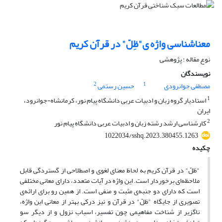
معناشناسی واژه ی"ظِلّ" در قرآن کریم
نوع مقاله : پژوهشی
نویسندگان
2
1
مصطفی جوانرودی
حسین رستمی
1
استادیار گروه زبان و ادبیات عربی دانشگاه پیام نور، کرمانشاه-جوانرود،
ایران
2
کارشناسی ارشد رشته زبان و ادبیات عربی دانشگاه پیام نور
1022034/sshq.2023.380455.1263
چکیده
"ظلّ" در قرآن کریم به لحاظ معنای لغوی و اصطلاحی از گستردگی قابل
ملاحظه‌ای برخوردار است. این واژه در آیات متعدد، دارای معانی مختلفی
است که دارای دو جنبه‌ی مثبت و منفی است. از همین رو برای ارائه‌ی
تصویری از جایگاه "ظلّ" در قرآن و نیز درکی بهتر از معانی این واژه‌،
ناگزیر از شناخت مفاهیمی چون تفسیر، اسباب نزول و از دیگر سو