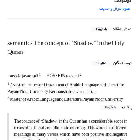
موضوعات
علوم قرآن و حدیث
عنوان مقاله
English
semantics The concept of "Shadow" in the Holy
Quran
نویسندگان
English
1
2
mostafa javanrudi
HOSSEIN rostami
1
Assistant Professor, Department of Arabic Language and Literature,
Payam Noor University, Kermanshah-Javanrud Iran
2
Master of Arabic Language and Literature, Payam Noor University
چکیده
English
The concept of "Shadow" in the Qur'an has a considerable scope in
terms of its literal and idiomatic meaning. This word has different
meanings in many verses, which have both positive and negative