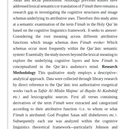
Satan, and social phenomena. Although previous studies have
addressed lexical semantics or translation of
Fitnah
, there remains a
research gap in investigating the cognitive structures and image
schemas underlying its attributive uses. Therefore, this study aims
at a semantic examination of the term
Fitnah
in the Holy Qurʾān
based on the cognitive linguistics framework. It seeks to answer:
Considering the root meaning across different attributive
functions, which image schemas does
Fitnah
evoke? Which
schemas occur most frequently within the Qurʾānic semantic
system? Essentially, the study moves beyond the lexical meaning to
explore the underlying cognitive layers and how
Fitnah
is
conceptualized in the Qurʾān’s audience’s mind.
Research
Methodology
This qualitative study employs a descriptive-
analytical approach. Data were collected through library research
by direct reference to the Qurʾānic text, authoritative exegetical
works (such as
Tafsīr Al-Mīzān
,
Majmaʿ al-Bayān
,
Al-Kashshāf
etc.), and lexicographic sources. First, all verses containing
derivatives of the term
Fitnah
were extracted and categorized
according to their attributive function (i.e., to whom or what
Fitnah
is attributed: God, Prophet, Satan, self, disbelievers, etc.).
Subsequently, each use was analyzed within the cognitive
linguistics theoretical framework—particularly Johnson and