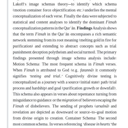
Lakoff’s image schemas theory—to identify which schema
(motion, container, force, objectification, etc.) underlies the mental
conceptualization of each verse. Finally, the data were subjected to
statistical and content analyses to identify the dominant
Fitnah
conceptualization patterns in the Qurʾān.
Findings
Analysis shows
that the term
Fitnah
in the Qurʾān encompasses a rich semantic
network, stemming from its root meaning (melting gold in fire for
purification) and extending to abstract concepts such as trial,
punishment, deception, polytheism, and social turmoil. The primary
findings, presented through image schema analysis, include:
Motion Schema: The most frequent schema in
Fitnah
verses.
When
Fitnah
is attributed to God (e.g.,
fatannā
), it commonly
signifies
“testing and trial.”
Cognitively, divine testing is
conceptualized as a journey with a source (initial state), path (trial
process and hardship), and goal (purification, growth, or downfall).
This schema also appears in verses about repentance, turning from
misguidance to guidance, or the
migration
of believers escaping the
Fitnah
of disbelievers. The sending of prophets (
arsalnā
) and
revelation are depicted as downward or source-to-goal motion
from divine origin to creation. Container Schema: The second
most common schema. In verses referencing
“disease in hearts,”
the