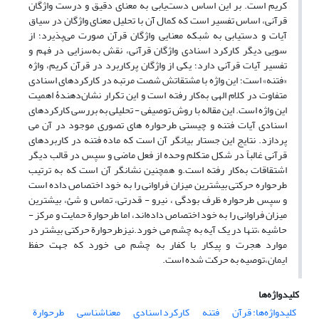
کریم است. بر این اساس دست‌یابی به معنای دقیق و درست واژگان
قرآنی، اساس تفسیر است که کمال آن با تحلیل معنای واژگان در سیاق
آیات و دستیابی به شبکه معنایی واژگان قرآن صورت می‌پذیرد؛ از
سویی دیگر کارکرد اسنادی واژگان قرآنی، نقش به‌سزایی در فهم و
تفسیر آیات قرآنی دارد؛ یکی از واژگان پرکاربرد در قرآن کریم، واژه
«فتنه» است؛ این واژه با مشتقاتش شصت مرتبه در کارکردهای اسنادی
متفاوت در کلام الهی به‌کار رفته است و این تکرار نشان‌دهندۀ اهمیت
این واژه است. این مقاله با روش توصیفی - تحلیلی به بررسی کارکردهای
اسنادی آیات فتنه و چیستی طرحواره های تصوری موجود در آن می
پردازد. نتایج این جستار بیانگر آن است که ماده فتنه در کاربردهای
قرآنی غالباً در شکل متکلم وحده از فعل ماضی و سپس در قالب دیگر
اشتقاقات به‌کار رفته است.و همچنین نشانگر آن است که به ترتیب
طرحواره حرکتی بیشترین میزان فراوانی را به خود اختصاص داده است
و سپس طرحواره ظرف بودگی ، نیرو - قدرتی، تماس و شئ، بیشترین
میزان فراوانی را به خود اختصاص داده‌اند، اما طرحوارة حمایت و مرکز -
حاشیه ،تنها در یک آیه به چشم می خورد.نیزطرحوارة حرکتی بیشتر در
موارد هجرت و پیکار با کفار به چشم می خورد که جهت حفظ
ایمان،توصیه به حرکت شده است.
کلیدواژه‌ها
کلیدواژه‌ها: قرآن
فتنه
کارکرد اسنادی
معناشناسی
طرحوارة