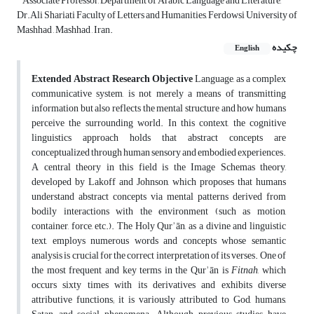
Associate Professor, Department of Arabic Language and Literature,
Dr.Ali Shariati Faculty of Letters and Humanities, Ferdowsi University of
Mashhad , Mashhad , Iran.
چکیده
English
Extended Abstract
Research Objective
Language, as a complex
communicative system, is not merely a means of transmitting
information but also reflects the mental structure and how humans
perceive the surrounding world. In this context, the cognitive
linguistics approach holds that abstract concepts are
conceptualized through human sensory and embodied experiences.
A central theory in this field is the Image Schemas theory,
developed by Lakoff and Johnson, which proposes that humans
understand abstract concepts via mental patterns derived from
bodily interactions with the environment (such as motion,
container, force, etc.). The Holy Qurʾān, as a divine and linguistic
text, employs numerous words and concepts whose semantic
analysis is crucial for the correct interpretation of its verses. One of
the most frequent and key terms in the Qurʾān is
Fitnah
, which
occurs sixty times with its derivatives and exhibits diverse
attributive functions; it is variously attributed to God, humans,