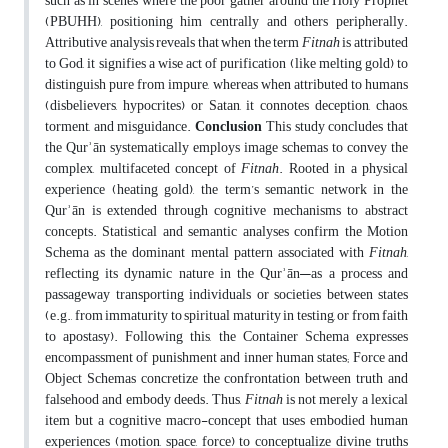
such as in scenes where the poor gather around the Holy Prophet
(PBUHH), positioning him centrally and others peripherally.
Attributive analysis reveals that when the term
Fitnah
is attributed
to God, it signifies a wise act of purification (like melting gold) to
distinguish pure from impure, whereas when attributed to humans
(disbelievers, hypocrites) or Satan, it connotes deception, chaos,
torment, and misguidance.
Conclusion
This study concludes that
the Qurʾān systematically employs image schemas to convey the
complex, multifaceted concept of
Fitnah
. Rooted in a physical
experience (heating gold), the term’s semantic network in the
Qurʾān is extended through cognitive mechanisms to abstract
concepts. Statistical and semantic analyses confirm the Motion
Schema as the dominant mental pattern associated with
Fitnah
,
reflecting its dynamic nature in the Qurʾān—as a process and
passageway transporting individuals or societies between states
(e.g., from immaturity to spiritual maturity in testing, or from faith
to apostasy). Following this, the Container Schema expresses
encompassment of punishment and inner human states; Force and
Object Schemas concretize the confrontation between truth and
falsehood and embody deeds. Thus,
Fitnah
is not merely a lexical
item but a cognitive macro-concept that uses embodied human
experiences (motion, space, force) to conceptualize divine truths