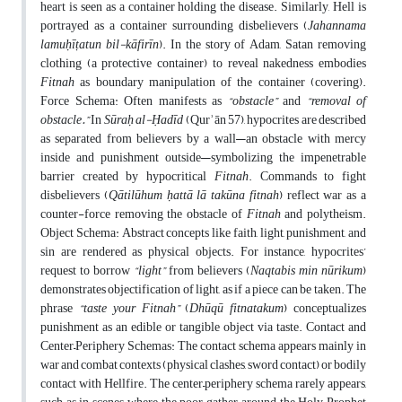
heart is seen as a container holding the disease. Similarly, Hell is
portrayed as a container surrounding disbelievers (
Jahannama
lamuḥīṭatun bil-kāfirīn
). In the story of Adam, Satan removing
clothing (a protective container) to reveal nakedness embodies
Fitnah
as boundary manipulation of the container (covering).
Force Schema: Often manifests as
“obstacle”
and
“removal of
obstacle.”
In
Sūraḥ al-Ḥadīd
(Qurʾān 57), hypocrites are described
as separated from believers by a wall—an obstacle with mercy
inside and punishment outside—symbolizing the impenetrable
barrier created by hypocritical
Fitnah
. Commands to fight
disbelievers (
Qātilūhum ḥattā lā takūna fitnah
) reflect war as a
counter-force removing the obstacle of
Fitnah
and polytheism.
Object Schema: Abstract concepts like faith, light, punishment, and
sin are rendered as physical objects. For instance, hypocrites’
request to borrow
“light”
from believers (
Naqtabis min nūrikum
)
demonstrates objectification of light, as if a piece can be taken. The
phrase
“taste your Fitnah”
(
Dhūqū fitnatakum
) conceptualizes
punishment as an edible or tangible object via taste. Contact and
Center–Periphery Schemas: The contact schema appears mainly in
war and combat contexts (physical clashes, sword contact) or bodily
contact with Hellfire. The center–periphery schema rarely appears,