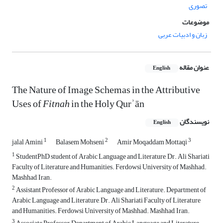
تصوری
موضوعات
زبان و ادبیات عربی
عنوان مقاله
English
The Nature of Image Schemas in the Attributive
Uses of
Fitnah
in the Holy Qurʾān
نویسندگان
English
1
2
3
jalal Amini
Balasem Mohseni
Amir Moqaddam Mottaqi
1
StudentPhD student of Arabic Language and Literature, Dr. Ali Shariati
Faculty of Literature and Humanities. Ferdowsi University of Mashhad.
Mashhad, Iran.
2
Assistant Professor of Arabic Language and Literature. Department of
Arabic Language and Literature, Dr. Ali Shariati Faculty of Literature
and Humanities. Ferdowsi University of Mashhad. Mashhad, Iran.
3