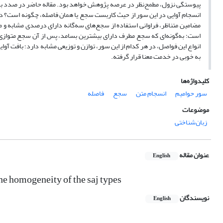
پیوستگی نزول، مطمح‌نظر در عرصه پژوهش خواهد بود. مقاله حاضر در صدد برر
انسجام آوایی در این سور از حیث کاربست سجع یا همان فاصله، چگونه است؟ د
مضامین متناظر، فراوانی استفاده از سجع‌های سه‌گانه دارای درصدی مشابه و مت
است؛ به‌گونه‌ای که سجع مطرف دارای بیشترین بسامد، پس از آن سجع متوازی 
انواع این فواصل، در هر کدام از این سور، توازن و توزیعی مشابه دارد؛ بافت آ
به خوبی در خدمت معنا قرار گرفته.
کلیدواژه‌ها
سور حوامیم
انسجام متن
سجع
فاصله
موضوعات
زبان‌شناختی
عنوان مقاله
English
e homogeneity of the saj types
نویسندگان
English