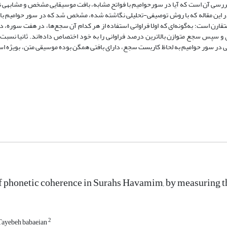
سی آن است که آیا در سورحوامیم با فواتح مشابه، بافت موسیقایی مشخص و مشابهی ن
ر این مقاله که با روش توصیفی-تحلیلی نگاشته شده، مشخص شد که در سور حوامیم با 
قارن است؛ به‌گونه‌ای که اولا فراوانی استفاده از هر کدام آن سجع‌ها، در هفت سوره،
و سپس سجع متوازن بالاترین درصد فراوانی را به خود اختصاص داده‌اند. ثانیا نسبت
وایی در سور حوامیم به لحاظ کاربست سجع، دارای بافتی همگن بوده موسیقی متن، بویژه ا
f phonetic coherence in Surahs Havamim, by measuring th
2
Tayebeh babaeian