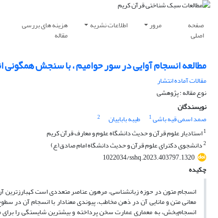
صفحه
مرور
اطلاعات نشریه
هزینه های بررسی
اصلی
مقاله
مطالعه انسجام آوایی در سور حوامیم ، با سنجش همگونی ا
مقالات آماده انتشار
نوع مقاله : پژوهشی
نویسندگان
2
1
صمد اسمی قیه باشی
طیبه باباییان
1
استادیار علوم قرآن و حدیث دانشگاه علوم و معارف قرآن کریم
2
دانشجوی دکترای علوم قرآن و حدیث دانشگاه امام صادق(ع)
1022034/sshq.2023.403797.1320
چکیده
انسجام متون در حوزه زبانشناسی، مرهون عناصر متعددی است کهبارزترین آن
معانی متن و مانایی آن در ذهن مخاطب، پیوندی معنادار با انسجام آن در سطوح 
انسجام‌بخش، به معماری عمارت سخن پرداخته و بیشترین شایستگی را برای مطا