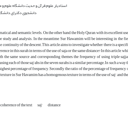
استادیار علوم قرآن و حدیث دانشگاه علوم و 
دانشجوی دکترای دانشگاه
matical and semantic levels. On the other hand, the Holy Quran, with its excellent use
r study and analysis. In the meantime, Sur Hawamim will be interesting in the field 
e continuity of the descent.This article aims to investigate whether there is a spec
ence in this surah in terms of the use of saja or the same distance? In this article, 
the same source and corresponding themes, the frequency of using triple sajjas h
sing each of those saj'ahs in the seven surahs is a similar percentage; In such a way t
 highest percentage of frequency.Secondly, the ratio of the percentage of frequency of
texture in Sur Havamim has a homogenous texture in terms of the use of saj', and the m
coherence of the text
saj'
distance