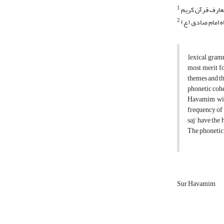
1
معارف قرآن کریم
2
 امام صادق (ع)
,lexical, gram
most merit fo
themes and th
phonetic coher
Havamim with 
frequency of u
saj' have the
The phonetic 
Sur Havamim