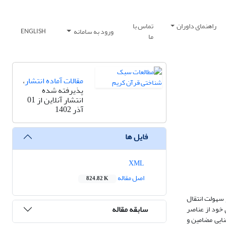
راهنمای داوران
تماس با
ورود به سامانه
ENGLISH
ما
مقالات آماده انتشار
،
پذیرفته شده
انتشار آنلاین از 01
آذر 1402
فایل ها
XML
اصل مقاله
824.82 K
سهولت انتقال
سابقه مقاله
 خود از عناصر
نایی مضامین و