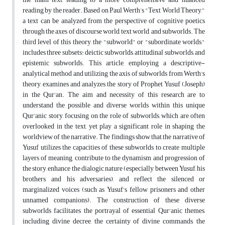
reading by the reader. Based on Paul Werth’s "Text World Theory,"
a text can be analyzed from the perspective of cognitive poetics
through the axes of discourse world, text world, and subworlds. The
third level of this theory, the "subworld" or "subordinate worlds,"
includes three subsets: deictic subworlds, attitudinal subworlds, and
epistemic subworlds. This article, employing a descriptive-
analytical method and utilizing the axis of subworlds from Werth's
theory, examines and analyzes the story of Prophet Yusuf (Joseph)
in the Qur'an. The aim and necessity of this research are to
understand the possible and diverse worlds within this unique
Qur'anic story, focusing on the role of subworlds, which are often
overlooked in the text, yet play a significant role in shaping the
worldview of the narrative. The findings show that the narrative of
Yusuf utilizes the capacities of these subworlds to create multiple
layers of meaning, contribute to the dynamism and progression of
the story, enhance the dialogic nature (especially between Yusuf, his
brothers, and his adversaries), and reflect the silenced or
marginalized voices (such as Yusuf’s fellow prisoners and other
unnamed companions). The construction of these diverse
subworlds facilitates the portrayal of essential Qur'anic themes,
including divine decree, the certainty of divine commands, the