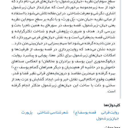
سطح سوم این نظریه «جهان‌زیرشمول» یا «جهان‌های فرعی» نام دارد که
خود از سه زیرمجموعه برخوردار است که عبارتند‌از جهان زیرشمول
اشاری، نگرشی و معرفت‌شناختی. در این مقاله تلاش می‌شود با استفاده
از مبانی نظریه «جهان‌ متن» «پُل ورث» و با تکیه بر سطح سوم این نظریه
یعنی جهان-زیرشمول، قصه یوسف در سوره‌ای به همین نام را بحث و
بررسی کرد. هدف و ضرورت پژوهش فهم و شناخت تکثر‌گرایانه و
شناختی قصه بدیعقرانی است و به نقش جهان‌های فرعی می‌پردازد که
در متن نادیده گرفته می‌شود اما سهم بسزایی در جهان‌بینی متن دارد. .
نتیجه نشان می‌دهد که روایت‌پردازی در قصه یوسف از ظرفیت‌ها و
امکانات جهان‌های زیرشمول برای تکثر معنا، پویایی و پیشبرد روایت،
دیالوگ‌محوری (بین یوسف و برادران و مخالفان) و انعکاس صداهای
خاموش و در حاشیه (از هم‌بندیان و دیگر همراهان گمنام یوسف «ع»)
بهره گرفته و مهمترین مقاصد و درون‌مایه‌های قرانی نظیر قضا و قدر،
قطعیت وقوع احکام الهی، تقابل خیر و شر، ایجاد گشایش و عزت بعد از
سختی و ذلت با ساخت این جهان‌های زیرشمول متکثر انجام گرفته
است.
کلیدواژه‌ها
روایت قرانی
قصه یوسف(ع)
شعرشناسی شناختی
پل‌ورث
جهان‌زیرشمول
موضوعات