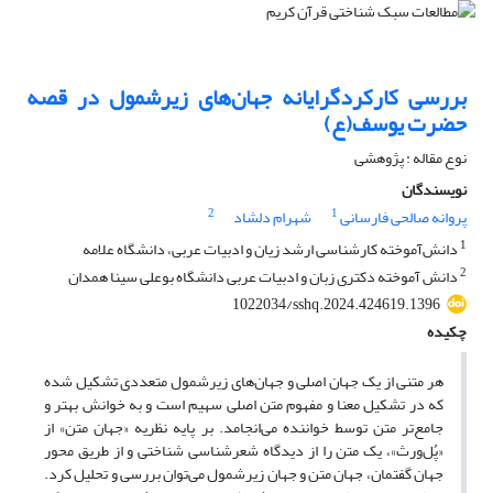
بررسی کارکردگرایانه جهان‌های زیرشمول در قصه
حضرت یوسف(ع)
نوع مقاله : پژوهشی
نویسندگان
2
1
پروانه صالحی فارسانی
شهرام دلشاد
1
دانش‌آموخته کارشناسی ارشد زیان و ادبیات عربی، دانشگاه علامه
2
دانش آموخته دکتری زبان و ادبیات عربی دانشگاه بوعلی سینا همدان
1022034/sshq.2024.424619.1396
چکیده
هر متنی از یک جهان اصلی و جهان‌های زیرشمول متعددی تشکیل شده
که در تشکیل معنا و مفهوم متن اصلی سهیم است و به خوانش بهتر و
جامع‌تر متن توسط خواننده می‌انجامد. بر پایه نظریه «جهان‌ متن» از
«پُل‌ورث»، یک متن را از دیدگاه شعرشناسی شناختی و از طریق محور
جهان‌ گفتمان، جهان متن و جهان زیرشمول می‌توان بررسی و تحلیل کرد.