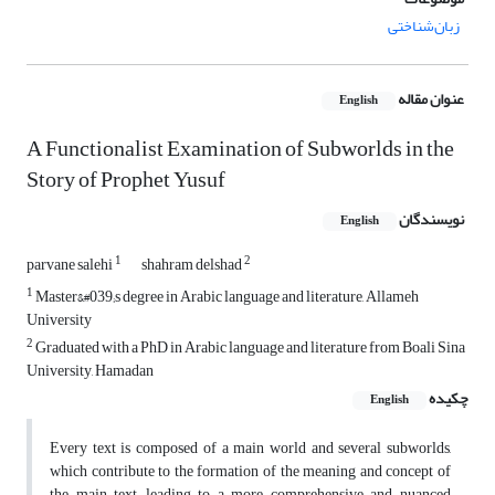
زبان‌شناختی
عنوان مقاله
English
A Functionalist Examination of Subworlds in the
Story of Prophet Yusuf
نویسندگان
English
1
2
parvane salehi
shahram delshad
1
Master&#039;s degree in Arabic language and literature, Allameh
University
2
Graduated with a PhD in Arabic language and literature from Boali Sina
University, Hamadan
چکیده
English
Every text is composed of a main world and several subworlds,
which contribute to the formation of the meaning and concept of
the main text, leading to a more comprehensive and nuanced