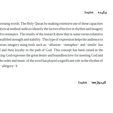
چکیده
English
xpressing words. The Holy Quran, by making extensive use of these capacities,
lytical method, seeks to identify the factors effective in rhythm and imagery
 to resistance. The results of the research show that in some verses related to
ralleled strength and stability. This type of expression helps the audience to
verses, imagery using tools such as: "allusion", "metaphor" and "simile" has
 and their loyalty to the path of God. This concept has been raised in the
eeting God expresses the great desire and boundless love for meeting God and
the order and music of the word has played a significant role in the rhythm of
d "allegory" h
کلیدواژه‌ها
English