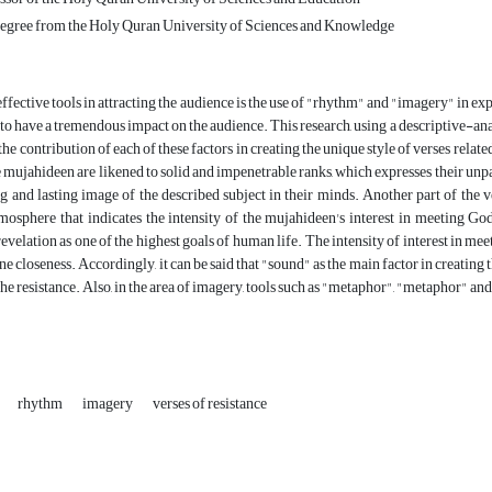
egree from the Holy Quran University of Sciences and Knowledge
effective tools in attracting the audience is the use of "rhythm" and "imagery" in e
 to have a tremendous impact on the audience. This research, using a descriptive-ana
e contribution of each of these factors in creating the unique style of verses related
he mujahideen are likened to solid and impenetrable ranks, which expresses their unpa
ng and lasting image of the described subject in their minds. Another part of the 
mosphere that indicates the intensity of the mujahideen's interest in meeting God
revelation as one of the highest goals of human life. The intensity of interest in m
ne closeness. Accordingly, it can be said that "sound" as the main factor in creating 
the resistance. Also, in the area of ​​imagery, tools such as "metaphor", "metaphor" an
rhythm
imagery
verses of resistance