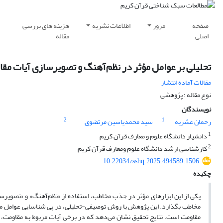
صفحه
مرور
اطلاعات نشریه
هزینه های بررسی
اصلی
مقاله
تحلیلی بر عوامل مؤثر در نظم‌آهنگ و تصویرسازی آیات مق
مقالات آماده انتشار
نوع مقاله : پژوهشی
نویسندگان
2
1
رحمان عشریه
سید محمدیاسین مرتضوی
1
دانشیار دانشگاه علوم و معارف قرآن کریم
2
کارشناسی ارشد دانشگاه علوم ومعارف قرآن کریم
10.22034/sshq.2025.494589.1506
چکیده
یکی از این ابزارهای مؤثر در جذب مخاطب، استفاده از «نظم‌آهنگ» و «تصویرسا
مخاطب بگذارد. این پژوهش با روش توصیفی-تحلیلی، در پی شناسایی عوامل مؤث
مقاومت است. نتایج تحقیق نشان می‌دهد که در برخی آیات مربوط به مقاومت، م