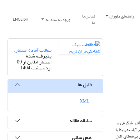
راهنمای داوران
تماس با
ورود به سامانه
ENGLISH
ما
مقالات آماده انتشار
،
پذیرفته شده
انتشار آنلاین از 09
اردیبهشت 1404
فایل ها
XML
سابقه مقاله
أثیر شگرفی بر
آیات مرتبط با
بی‌همتای آنان
هم رسانی