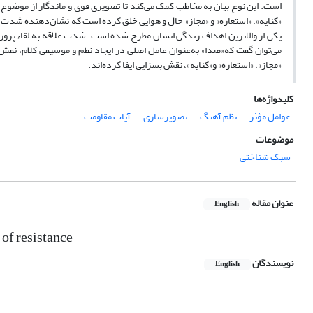
است. این نوع بیان به مخاطب کمک می‌کند تا تصویری قوی و ماندگار از موضوع 
«کنایه»، «استعاره» و «مجاز» حال و هوایی خلق کرده است که نشان‌دهنده شدت علا
یکی از والاترین اهداف زندگی انسان مطرح شده است. شدت علاقه به لقاء پرورد
می‌توان گفت که«صدا» به‌عنوان عامل اصلی در ایجاد نظم و موسیقی کلام، ن
«مجاز»، «استعاره» و«کنایه»، نقش بسزایی ایفا کرده‌اند.
کلیدواژه‌ها
عوامل مؤثر
نظم آهنگ
تصویرسازی
آیات مقاومت
موضوعات
سبک شناختی
عنوان مقاله
English
 of resistance
نویسندگان
English