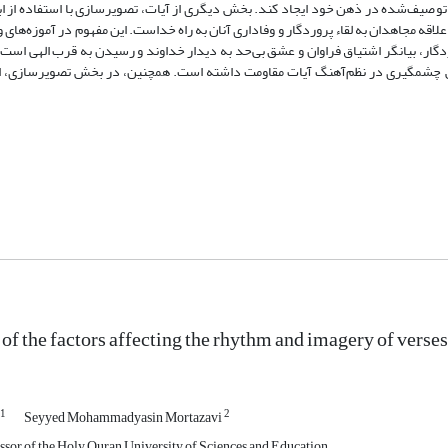
توصیف‌شده در ذهن خود ایجاد کند. بخش دیگری از آیات، تصویرسازی با استفاده از ابز
قه مجاهدان به لقاء پروردگار و وفاداری آنان به راه خداست. این مفهوم در آموزه‌های و
گار، بیانگر اشتیاق فراوان و عشق بی‌حد به دیدار خداوند و رسیدن به قرب الهی است.
قش چشمگیری در نظم‌آهنگ آیات مقاومت داشته است. همچنین، در بخش تصویرسازی، اب
of the factors affecting the rhythm and imagery of verses
1
2
Seyyed Mohammadyasin Mortazavi
ssor of the Holy Quran University of Sciences and Education