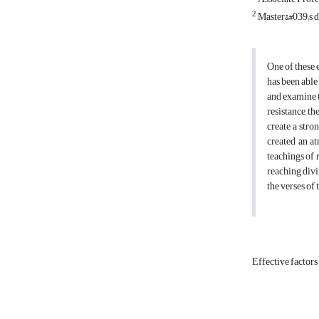
2
Master&#039;s d
One of these 
has been able
and examine th
resistance, t
create a stro
created an at
teachings of 
reaching divi
the verses of 
Effective factors