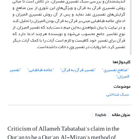
اندیشمندان و بررسی سبک تفسیری مفسران، در تلاش است تا مبانی
روش تفسیری قرآن به قرآن و ویژگی‌های این تئوری از بین مناهج و
گرایش‌های تفسیری نقد نماید و پس از آن روش تفسیری المیزان و
ادعای علامه طباطبایی مبنی بر قرآن به قرآن بودن المیزان را تحلیل کند
و در نهایت با بیان شواهدی به این مهم دست یابد که تفسیر المیزان، از
نوع تفاسیر جامع محسوب می‌شود و نویسنده هرچند ادعا دارد که
قرآن برای تفسیر خود کافیست و لازم است آیات را با کمک آیات دیگر
تفسیر کرد، اما روایات در تفسیر وی دخالت داشته است.
کلیدواژه‌ها
"مناهج تفسیری"
"تفسیر قرآن به قرآن"
"علامه طباطبایی"
"تفسیر
المیزان"
موضوعات
سبک شناختی
عنوان مقاله
English
Criticism of Allameh Tabatabai's claim in the
Qur'an to be a Qur'an, Al-Mizan's method of