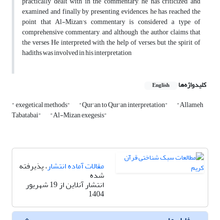
practically dealt with in the commentary, he has criticized and
examined and finally by presenting evidences, he has reached the
point that Al-Mizan's commentary is considered a type of
comprehensive commentary, and although the author claims that
the verses He interpreted with the help of verses, but the spirit of
hadiths was involved in his interpretation
کلیدواژه‌ها
English
" exegetical methods"
"Qur'an to Qur'an interpretation"
"Allameh
Tabatabai"
"Al-Mizan exegesis"
مقالات آماده انتشار
، پذیرفته
شده
انتشار آنلاین از 19 شهریور
1404