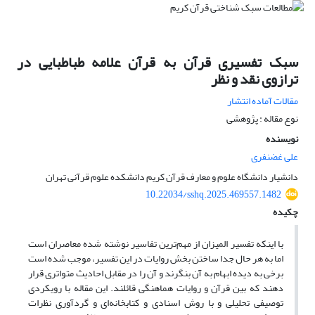
سبک تفسیری قرآن به قرآن علامه طباطبایی در
ترازوی نقد و نظر
مقالات آماده انتشار
نوع مقاله : پژوهشی
نویسنده
علی غضنفری
دانشیار دانشگاه علوم و معارف قرآن کریم دانشکده علوم قرآنی تهران
10.22034/sshq.2025.469557.1482
چکیده
با اینکه تفسیر المیزان از مهم‌ترین تفاسیر نوشته شده معاصران است
اما به هر حال جدا ساختن بخش روایات در این تفسیر، موجب شده است
برخی به دیده ابهام به آن بنگرند و آن را در مقابل احادیث متواتری قرار
دهند که بین قرآن و روایات هماهنگی قائلند. این مقاله با رویکردی
توصیفی تحلیلی و با روش اسنادی و کتابخانه‌ای و گردآوری نظرات