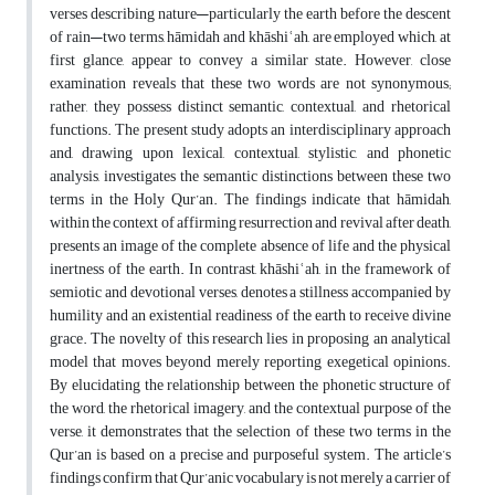
verses describing nature—particularly the earth before the descent
of rain—two terms, hāmidah and khāshiʿah, are employed which, at
first glance, appear to convey a similar state. However, close
examination reveals that these two words are not synonymous;
rather, they possess distinct semantic, contextual, and rhetorical
functions. The present study adopts an interdisciplinary approach
and, drawing upon lexical, contextual, stylistic, and phonetic
analysis, investigates the semantic distinctions between these two
terms in the Holy Qur’an. The findings indicate that hāmidah,
within the context of affirming resurrection and revival after death,
presents an image of the complete absence of life and the physical
inertness of the earth. In contrast, khāshiʿah, in the framework of
semiotic and devotional verses, denotes a stillness accompanied by
humility and an existential readiness of the earth to receive divine
grace. The novelty of this research lies in proposing an analytical
model that moves beyond merely reporting exegetical opinions.
By elucidating the relationship between the phonetic structure of
the word, the rhetorical imagery, and the contextual purpose of the
verse, it demonstrates that the selection of these two terms in the
Qur’an is based on a precise and purposeful system. The article’s
findings confirm that Qur’anic vocabulary is not merely a carrier of