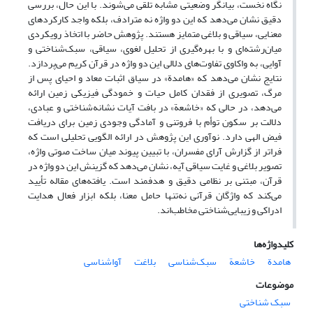
نگاه نخست، بیانگر وضعیتی مشابه تلقی می‌شوند. با این حال، بررسی
دقیق نشان می‌دهد که این دو واژه نه مترادف، بلکه واجد کارکردهای
معنایی، سیاقی و بلاغی متمایز هستند. پژوهش حاضر با اتخاذ رویکردی
میان‌رشته‌ای و با بهره‌گیری از تحلیل لغوی، سیاقی، سبک‌شناختی و
آوایی، به واکاوی تفاوت‌های دلالی این دو واژه در قرآن کریم می‌پردازد.
نتایج نشان می‌دهد که «هامدة» در سیاق اثبات معاد و احیای پس از
مرگ، تصویری از فقدان کامل حیات و خمودگی فیزیکی زمین ارائه
می‌دهد، در حالی که «خاشعة» در بافت آیات نشانه‌شناختی و عبادی،
دلالت بر سکون توأم با فروتنی و آمادگی وجودی زمین برای دریافت
فیض الهی دارد. نوآوری این پژوهش در ارائه الگویی تحلیلی است که
فراتر از گزارش آرای مفسران، با تبیین پیوند میان ساخت صوتی واژه،
تصویر بلاغی و غایت سیاقی آیه، نشان می‌دهد که گزینش این دو واژه در
قرآن، مبتنی بر نظامی دقیق و هدفمند است. یافته‌های مقاله تأیید
می‌کند که واژگان قرآنی نه‌تنها حامل معنا، بلکه ابزار فعال هدایت
ادراکی و زیبایی‌شناختی مخاطب‌اند.
کلیدواژه‌ها
هامدة
خاشعة
سبک‌شناسی
بلاغت
آواشناسی
موضوعات
سبک شناختی