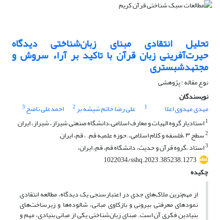
تحلیل انتقادی مبنای زبان‌شناختی دیدگاه
حیرت‌آفرینی زبان قرآن با تاکید بر آراء سروش و
مجتهدشبستری
نوع مقاله : پژوهشی
نویسندگان
3
2
1
مهدی مهدوی اعلا
علی رضا خاتم شیشه بر
احمدعلی ناصح
1
استادیار گروه الهیات و معارف اسلامی،دانشگاه صنعتی شیراز، شیراز، ایران
2
سطح ۳ ،فلسفه و کلام اسلامی،.حوزه علمیه قم. ، قم، ایران
3
استاد ،گروه قرآن و حدیث، دانشگاه قم، قم، ایران،
1022034/sshq.2023.385238.1273
چکیده
از مهم‌ترین ملاک‌های جدی در اعتبارسنجی یک دیدگاه، مطالعه انتقادی
نمود‌های معرفتی بیرونی و بازکاوی مبانی، شالوده‌ها و زیرساخت‌های
بنیادین فکری آن است. مبنای زبان‌شناختی یکی از مبانی بنیادی، مهم و