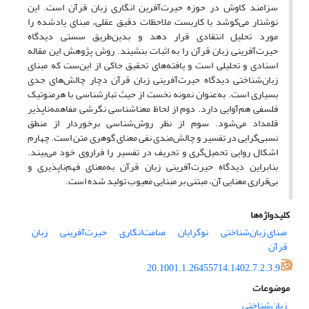
سزامند کاوش در حوزه حیرت‌آفرین انگاری زبان قرآن است. این
نوشتار می‌کوشد با کاربست ملاحظات دقیق عقلی، مبنای یادشده را
مورد تحلیل انتقادی قرار دهد و بدین‌طریق سستی دیدگاه
حیرت‌آفرینی زبان قرآن را به اثبات بنشیند. روش پژوهش این مقاله
اسنادی و تحلیلی است و یافته‌های تحقیق حاکی از این‌ست که مبنای
زبان‌شناختی دیدگاه حیرت‌آفرینی زبان قرآن دچار چالش‌های جدی
بسیاری است. به‌عنوان نمونه نخست از حیث تبارشناسی با هرمنوتیک
فلسفی هم‌آوایی دارد. دوم از لحاظ معناشناسی نگرشی مفاهمه‌ناپذیر
قلمداد می‌شود. سوم از نظر روش‌شناسی برخوردار از منطق
نسبی‌گرایی در تفسیر و چالش‌‌مندی نفی معنای گوهری متن است. چهارم
اشکال روایی تحمیل‌گری و تحریف در تفسیر را فراروی خود می‌بیند.
بنابراین دیدگاه حیرت‌آفرینی زبان قرآن به‌معنای فهم‌ناپذیری و
بی‌قراری معنایی آن، مبتنی بر مبنایی معیوب تولید شده است.
کلیدواژه‌ها
مبنای زبان‌شناختی
نوگرایان
صامت‌انگاری
حیرت‌آفرینی
زبان
قرآن
20.1001.1.26455714.1402.7.2.3.9
موضوعات
زبان‌شناختی