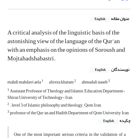
عنوان مقاله
English
A critical analysis of the linguistic basis of the
astonishing view of the language of the Qur'an
with an emphasis on the opinions of Soroush and
Mojtahadshabastri.
نویسندگان
English
1
2
3
mahdi mahdavi aela
alireza khatam
ahmadali naseh
1
Assistant Professor of Theology and Islamic Education Department-
Shiraz University of Technology- Iran
2
. level 3 of Islamic philosophy and theology. Qom, Iran,
3
professor of the Qur'an and Hadith Department of Qom University, Iran
چکیده
English
One of the most important serious criteria in the validation of a