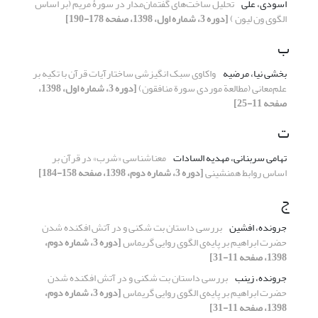
اسودی، علی
تحلیل ساخت‌های گفتمان‌مدار در سورۀ مریم (بر اساس
الگوی ون لیون )
[دوره 3، شماره اول، 1398، صفحه 178-190]
ب
بخشی نیا، مرضیه
واکاوی سبک انگیزشی ساختار‌آیات قرآن با تکیه بر
علم‌معانی (مطالعة موردی سورة منافقون)
[دوره 3، شماره اول، 1398،
صفحه 11-25]
ت
تهامی سربنانی، مهدیه السادات
معناشناسی «شرب» در قرآن بر
اساس روابط همنشینی
[دوره 3، شماره دوم، 1398، صفحه 158-184]
ج
جرونده، افشین
بررسی داستان بت شکنی و در آتش افکنده شدن
حضرت ابراهیم بر پایه‌ی الگوی روایی گریماس
[دوره 3، شماره دوم،
1398، صفحه 11-31]
جرونده، زینب
بررسی داستان بت شکنی و در آتش افکنده شدن
حضرت ابراهیم بر پایه‌ی الگوی روایی گریماس
[دوره 3، شماره دوم،
1398، صفحه 11-31]