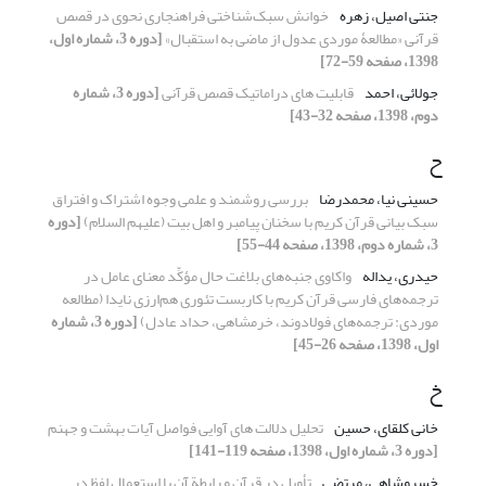
جنتی اصیل، زهره
خوانش سبک‌شناختی فراهنجاری نحوی در قصص
قرآنی «مطالعۀ موردی عدول از ماضی به استقبال»
[دوره 3، شماره اول،
1398، صفحه 59-72]
جولائی، احمد
قابلیت های دراماتیک قصص قرآنی
[دوره 3، شماره
دوم، 1398، صفحه 32-43]
ح
حسینی نیا، محمدرضا
بررسی روشمند و علمی وجوه اشتراک و افتراق
سبک بیانی قرآن کریم با سخنان پیامبر و اهل بیت (علیهم السلام)
[دوره
3، شماره دوم، 1398، صفحه 44-55]
حیدری، یداله
واکاوی جنبه‌های بلاغت حال مؤکِّد معنای عامل در
ترجمه‌های فارسی قرآن کریم با کاربست تئوری هم‌ارزی نایدا (مطالعه
موردی: ترجمه‌های فولادوند، خرمشاهی، حداد عادل)
[دوره 3، شماره
اول، 1398، صفحه 26-45]
خ
خانی کلقای، حسین
تحلیل دلالت های آوایی فواصل آیات بهشت و جهنم
[دوره 3، شماره اول، 1398، صفحه 119-141]
خسروشاهی، مرتضی
تأویل در قرآن و رابطة آن با استعمال لفظ در