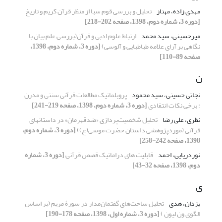
مهدی زاده، مهناز
تحلیل و بررسی قوم سبا از منظر قرآن کریم و تاریخ
[دوره 3، شماره دوم، 1398، صفحه 202-218]
میرحسینی، سید محمد
ارتباط علوم ادبی و قرآن(بررسی علم بیان با
نگاهی بر آرای علامه طباطبایی و آلوسی)
[دوره 3، شماره دوم، 1398،
صفحه 89-110]
ن
نجاتی حسینی، سید محمود
پروبلماتیک مطالعات قرآنی سنتی و مدرن
: برخی نکات انتقادی
[دوره 3، شماره دوم، 1398، صفحه 219-241]
نظری، علی رضا
تحلیل شخصیت‌پردازی «ضدقهرمان» در داستانهای
قرآنی (مورد‌پژوهشی داستان حضرت موسی(ع))
[دوره 3، شماره دوم،
1398، صفحه 242-258]
نوردریایی، احمد
قابلیت های دراماتیک قصص قرآنی
[دوره 3، شماره
دوم، 1398، صفحه 32-43]
ی
یزدان، هدی
تحلیل ساخت‌های گفتمان‌مدار در سورۀ مریم (بر اساس
الگوی ون لیون )
[دوره 3، شماره اول، 1398، صفحه 178-190]