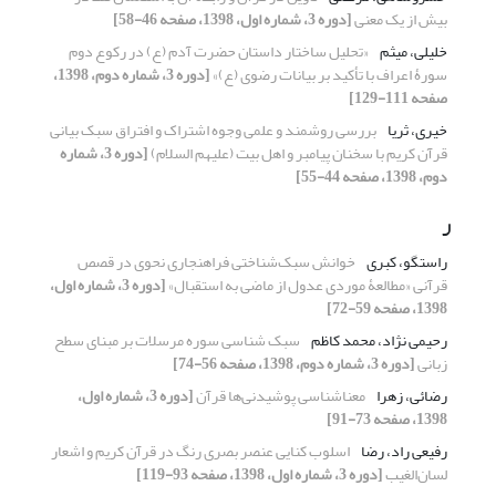
بیش از یک معنی
[دوره 3، شماره اول، 1398، صفحه 46-58]
خلیلی، میثم
«تحلیل ساختار داستان حضرت آدم (ع) در رکوع دوم
سورۀ اعراف با تأکید بر بیانات رضوی (ع)»
[دوره 3، شماره دوم، 1398،
صفحه 111-129]
خیری، ثریا
بررسی روشمند و علمی وجوه اشتراک و افتراق سبک بیانی
قرآن کریم با سخنان پیامبر و اهل بیت (علیهم السلام)
[دوره 3، شماره
دوم، 1398، صفحه 44-55]
ر
راستگو، کبری
خوانش سبک‌شناختی فراهنجاری نحوی در قصص
قرآنی «مطالعۀ موردی عدول از ماضی به استقبال»
[دوره 3، شماره اول،
1398، صفحه 59-72]
رحیمی نژاد، محمد کاظم
سبک شناسی سوره مرسلات بر مبنای سطح
زبانی
[دوره 3، شماره دوم، 1398، صفحه 56-74]
رضائی، زهرا
معناشناسی پوشیدنی‌ها قرآن
[دوره 3، شماره اول،
1398، صفحه 73-91]
رفیعی راد، رضا
اسلوب کنایی عنصر بصری رنگ‌ در قرآن کریم و اشعار
لسان‌الغیب
[دوره 3، شماره اول، 1398، صفحه 93-119]