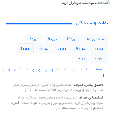
نمایه نویسندگان
همه دوره ها
دوره 10
دوره 9
دوره 8
دوره 7
دوره 6
دوره 5
دوره 4
دوره 3
دوره 2
دوره 1
همه
آ
ا
ب
پ
ت
ث
ج
چ
ح
خ
د
ذ
ر
ز
ژ
ا
احمدی بیغش، خدیجه
معناشناسی واژه "مبین" درسوره یس از منظر
تفسیر المیزان
[دوره 3، شماره دوم، 1398، صفحه 146-157]
اسفندیاری، فرزاد
بررسی روشمند و علمی وجوه اشتراک و افتراق
سبک بیانی قرآن کریم با سخنان پیامبر و اهل بیت (علیهم السلام)
[دوره
3، شماره دوم، 1398، صفحه 44-55]