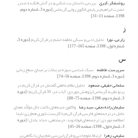
روشنفکر، کبری
بررسی داستان بت شکنی و در آتش افکنده شدن
حضرت ابراهیم بر پایه‌ی الگوی روایی گریماس
[دوره 3، شماره دوم،
1398، صفحه 11-31]
ز
زارعی، نورا
تحلیل ادبی و سبکی عاطفه خشم در قرآن کریم
[دوره 3،
شماره اول، 1398، صفحه 165-177]
س
سرپرست، فاطمه
سبک شناسی سوره مرسلات بر مبنای سطح زبانی
[دوره 3، شماره دوم، 1398، صفحه 56-74]
سلمانی حقیقی، مسعود
تحلیل نظام عاطفی گفتمان در قرآن کریم در
پرتو نظریه گریماس(پژوهش موردی: آیات جزء 30 قرآن کریم)
[دوره
3، شماره دوم، 1398، صفحه 75-88]
سلیمان زاده نجفی، سید رضا
واکاوی جنبه‌های بلاغت حال مؤکِّد معنای
عامل در ترجمه‌های فارسی قرآن کریم با کاربست تئوری هم‌ارزی نایدا
(مطالعه موردی: ترجمه‌های فولادوند، خرمشاهی، حداد عادل)
[دوره
3، شماره اول، 1398، صفحه 26-45]
سلیمی، زهرا
ارتباط علوم ادبی و قرآن(بررسی علم بیان با نگاهی بر