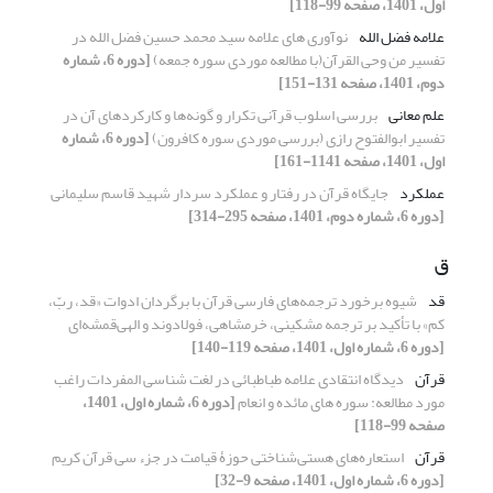
اول، 1401، صفحه 99-118]
علامه فضل الله
نوآوری های علامه سید محمد حسین فضل الله در
تفسیر من وحی القرآن(با مطالعه موردی سوره جمعه)
[دوره 6، شماره
دوم، 1401، صفحه 131-151]
علم معانی
بررسی اسلوب قرآنی تکرار و گونه‌ها و کارکردهای آن در
تفسیر ابوالفتوح رازی (بررسی موردی سوره کافرون)
[دوره 6، شماره
اول، 1401، صفحه 1141-161]
عملکرد
جایگاه قرآن در رفتار و عملکرد سردار شهید قاسم سلیمانی
[دوره 6، شماره دوم، 1401، صفحه 295-314]
ق
قد
شیوه برخورد ترجمه‌های فارسی قرآن با برگردان ادوات «قد، ربّ،
کم» با تأکید بر ترجمه مشکینی، خرمشاهی، فولادوند و الهی‌قمشه‌ای
[دوره 6، شماره اول، 1401، صفحه 119-140]
قرآن
دیدگاه انتقادی علامه طباطبائی در لغت شناسی المفردات راغب
مورد مطالعه: سوره های مائده و انعام
[دوره 6، شماره اول، 1401،
صفحه 99-118]
قرآن
استعاره‌های هستی‌شناختی حوزۀ قیامت در جزء سی قرآن کریم
[دوره 6، شماره اول، 1401، صفحه 9-32]