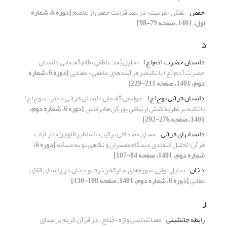
حفص
نقش «عربیت» در نقد قرائت حفص از عاصم
[دوره 6، شماره
اول، 1401، صفحه 79-98]
د
داستان حضرت آدم(ع)
تحلیل بُعد عاطفی نظام گفتمانی داستان
حضرت آدم (ع) با تکیه‌بر فرآیندهای عاطفی- معنایی
[دوره 6، شماره
دوم، 1401، صفحه 211-229]
داستان قرآنی نوح(ع)
خوانش گفتمان داستان قرآنی حضرت نوح(ع)
با تکیه بر نظریۀ کنش ارتباطی یورگن هابرماس
[دوره 6، شماره دوم،
1401، صفحه 276-292]
داستانهای قرآنی
معنای مصداقی ترکیب «اساطیر الاولین» در آیات
قرآن؛ تحلیل انتقادی دیدگاه مفسران و نگاهی نو به مسأله
[دوره 6،
شماره دوم، 1401، صفحه 84-107]
دخان
تحلیل آوایی سوره‌های مبارکه زخرف و دخان در راستای القای
معانی
[دوره 6، شماره دوم، 1401، صفحه 108-130]
ر
رابطه جانشینی
معناشناسی واژه «جُناح» در قرآن کریم بر مبنای