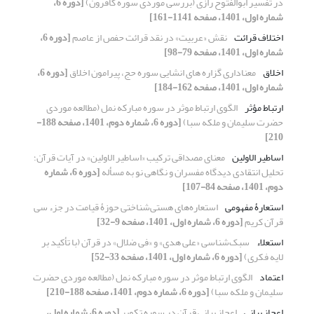
در تفسیر ابوالفتوح رازی (بررسی موردی سوره کافرون)
[دوره 6،
شماره اول، 1401، صفحه 1141-161]
اختلاف قرائت
نقش «عربیت» در نقد قرائت حفص از عاصم
[دوره 6،
شماره اول، 1401، صفحه 79-98]
اخلاق
معناداری گزاره های انشایی سوره حج، پیرامون اخلاق
[دوره 6،
شماره اول، 1401، صفحه 162-184]
ارتباط مؤثر
الگوی ارتباط موثر در سوره مبارکه نمل (مطالعه موردی
حضرت سلیمان و ملکه سبا)
[دوره 6، شماره دوم، 1401، صفحه 188-
210]
اساطیر الاولین
معنای مصداقی ترکیب «اساطیر الاولین» در آیات قرآن؛
تحلیل انتقادی دیدگاه مفسران و نگاهی نو به مسأله
[دوره 6، شماره
دوم، 1401، صفحه 84-107]
استعارۀ مفهومی
استعاره‌های هستی‌شناختی حوزۀ قیامت در جزء سی
قرآن کریم
[دوره 6، شماره اول، 1401، صفحه 9-32]
استعلاء
سبک‌شناسی «علی هدی» و «فی ضلال» در قرآن (با تأکید بر
لایه فکری)
[دوره 6، شماره اول، 1401، صفحه 33-52]
اعتماد
الگوی ارتباط موثر در سوره مبارکه نمل (مطالعه موردی حضرت
سلیمان و ملکه سبا)
[دوره 6، شماره دوم، 1401، صفحه 188-210]
اعجاز بیانی
اعجاز بیانی قرآن در سوره تکویر
[دوره 6، شماره اول،