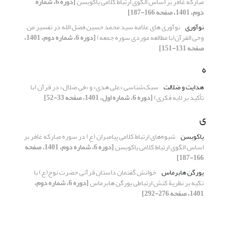
مبارکه غافر بر اساس الگوی ارتباط کلامی یاکوبسن
[دوره 6، شماره
دوم، 1401، صفحه 166-187]
نوآوری
نوآوری های علامه سید محمد حسین فضل الله در تفسیر من
وحی القرآن(با مطالعه موردی سوره جمعه)
[دوره 6، شماره دوم، 1401،
صفحه 131-151]
ه
هدایت و ضلالت
سبک‌شناسی «علی هدی» و «فی ضلال» در قرآن (با
تأکید بر لایه فکری)
[دوره 6، شماره اول، 1401، صفحه 33-52]
ی
یاکوبسن
شیوه‌های ارتباط کلامی پیامبران (ع) در سوره مبارکه غافر بر
اساس الگوی ارتباط کلامی یاکوبسن
[دوره 6، شماره دوم، 1401، صفحه
166-187]
یورگن هابرماس
خوانش گفتمان داستان قرآنی حضرت نوح(ع) با
تکیه بر نظریۀ کنش ارتباطی یورگن هابرماس
[دوره 6، شماره دوم،
1401، صفحه 276-292]