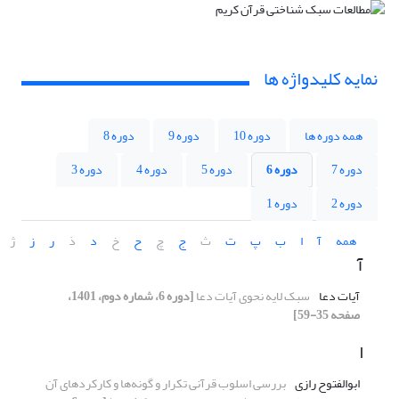
نمایه کلیدواژه ها
همه دوره ها
دوره 10
دوره 9
دوره 8
دوره 7
دوره 6
دوره 5
دوره 4
دوره 3
دوره 2
دوره 1
همه
آ
ا
ب
پ
ت
ث
ج
چ
ح
خ
د
ذ
ر
ز
ژ
آ
آیات دعا
سبک لایه نحوی آیات دعا
[دوره 6، شماره دوم، 1401،
صفحه 35-59]
ا
ابوالفتوح رازی
بررسی اسلوب قرآنی تکرار و گونه‌ها و کارکردهای آن