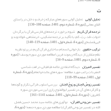
صفحه 166-187]
ت
تحلیل آوایی
تحلیل آوایی سوره‌های مبارکه زخرف و دخان در راستای
القای معانی
[دوره 6، شماره دوم، 1401، صفحه 108-130]
ترجمه قرآن کریم
شیوه برخورد ترجمه‌های فارسی قرآن با برگردان
ادوات «قد، ربّ، کم» با تأکید بر ترجمه مشکینی، خرمشاهی، فولادوند و
الهی‌قمشه‌ای
[دوره 6، شماره اول، 1401، صفحه 119-140]
ترکیب حلقوی
بازخوانی انسجام ساختاری قرآن کریم در پرتو نظریه
نظم متقارن از دیدگاه ریموند فرین (مطالعه موردی سوره یوسف)
[دوره
6، شماره دوم، 1401، صفحه 9-34]
تفسیر المیزان
دیدگاه انتقادی علامه طباطبائی در لغت شناسی
المفردات راغب مورد مطالعه: سوره های مائده و انعام
[دوره 6، شماره
اول، 1401، صفحه 99-118]
تفسیر رَوضُ الجِنان و رَوحُ الجَنان
بررسی اسلوب قرآنی تکرار و گونه‌ها
و کارکردهای آن در تفسیر ابوالفتوح رازی (بررسی موردی سوره
کافرون)
[دوره 6، شماره اول، 1401، صفحه 1141-161]
تفسیر «من وحی القرآن»
نوآوری های علامه سید محمد حسین فضل
الله در تفسیر من وحی القرآن(با مطالعه موردی سوره جمعه)
[دوره 6،