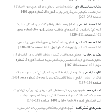
نشانه‌شناسی لایه‌ای
نشانه‌شناسی لایه‌ای رمزگان‌های سورة مبارکة
النازعات با تکیه‌بر نظریة رولان بارت
[دوره 6، شماره دوم، 1401،
صفحه 253-275]
نشانه معناشناسی
تحلیل بُعد عاطفی نظام گفتمانی داستان حضرت
آدم (ع) با تکیه‌بر فرآیندهای عاطفی- معنایی
[دوره 6، شماره دوم،
1401، صفحه 211-229]
نشانه-معناشناسی
تحلیل نظام گفتمانی سورۀ منافقون بر اساس
نشانه-معناشناسی
[دوره 6، شماره اول، 1401، صفحه 207-230]
نضر بن حارث
معنای مصداقی ترکیب «اساطیر الاولین» در آیات قرآن؛
تحلیل انتقادی دیدگاه مفسران و نگاهی نو به مسأله
[دوره 6، شماره
دوم، 1401، صفحه 84-107]
نظریه ارتباطى
شیوه‌های ارتباط کلامی پیامبران (ع) در سوره مبارکه
غافر بر اساس الگوی ارتباط کلامی یاکوبسن
[دوره 6، شماره دوم، 1401،
صفحه 166-187]
نقد ترجمه
شیوه برخورد ترجمه‌های فارسی قرآن با برگردان ادوات
«قد، ربّ، کم» با تأکید بر ترجمه مشکینی، خرمشاهی، فولادوند و
الهی‌قمشه‌ای
[دوره 6، شماره اول، 1401، صفحه 119-140]
نقش‌هاى شش‌گانه
شیوه‌های ارتباط کلامی پیامبران (ع) در سوره