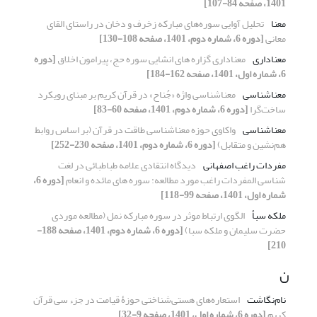
1401، صفحه 84-107]
معنا
تحلیل آوایی سوره‌های مبارکه زخرف و دخان در راستای القای
معانی
[دوره 6، شماره دوم، 1401، صفحه 108-130]
معناداری
معناداری گزاره های انشایی سوره حج، پیرامون اخلاق
[دوره
6، شماره اول، 1401، صفحه 162-184]
معناشناسی
معناشناسی واژه «جُناح» در قرآن کریم بر مبنای رویکرد
ساخت‌گرا
[دوره 6، شماره دوم، 1401، صفحه 60-83]
معناشناسی
واکاوی حوزه معناشناسی طاقت در قرآن (بر اساس روابط
هم‌نشین و متقابل)
[دوره 6، شماره دوم، 1401، صفحه 230-252]
مفردات راغب اصفهانی
دیدگاه انتقادی علامه طباطبائی در لغت
شناسی المفردات راغب مورد مطالعه: سوره های مائده و انعام
[دوره 6،
شماره اول، 1401، صفحه 99-118]
ملکه سبأ
الگوی ارتباط موثر در سوره مبارکه نمل (مطالعه موردی
حضرت سلیمان و ملکه سبا)
[دوره 6، شماره دوم، 1401، صفحه 188-
210]
ن
نام‌نگاشت
استعاره‌های هستی‌شناختی حوزۀ قیامت در جزء سی قرآن
کریم
[دوره 6، شماره اول، 1401، صفحه 9-32]