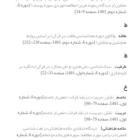
متقارن از دیدگاه ریموند فرین (مطالعه موردی سوره یوسف)
[دوره 6،
شماره دوم، 1401، صفحه 9-34]
ط
طاقه
واکاوی حوزه معناشناسی طاقت در قرآن (بر اساس روابط
هم‌نشین و متقابل)
[دوره 6، شماره دوم، 1401، صفحه 230-252]
ظ
ظرفیت
سبک‌شناسی «علی هدی» و «فی ضلال» در قرآن (با تأکید بر
لایه فکری)
[دوره 6، شماره اول، 1401، صفحه 33-52]
ع
عاصم
نقش «عربیت» در نقد قرائت حفص از عاصم
[دوره 6، شماره
اول، 1401، صفحه 79-98]
عربیت
نقش «عربیت» در نقد قرائت حفص از عاصم
[دوره 6، شماره
اول، 1401، صفحه 79-98]
علامه طباطبائی1
دیدگاه انتقادی علامه طباطبائی در لغت شناسی
المفردات راغب مورد مطالعه: سوره های مائده و انعام
[دوره 6، شماره