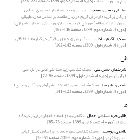
زوج و سور مسبحات
[دوره 4، شماره دوم، 1399، صفحه 227-256]
سلمانی حقیقی، مسعود
بررسی تعدیل ساختار دستوری و بلاغی
واژگان برگزیده از قرآن کریم در زبان مقصد بر اساس مدل تطبیقی
لیوون زوارت (مطالعۀ موردی: ترجمۀ کاویان پور، ملکی و مکارم شیرازی)
[دوره 4، شماره دوم، 1399، صفحه 136-162]
سیدی، اکرم سادات
سبک زبان چند وجهی قرآن در گزاره‌های اخلاقی
[دوره 4، شماره اول، 1399، صفحه 142-162]
ش
شربتدار، حسن علی
سبک شناسی زیبا شناختی ادبی درجزء سی
قرآن کریم
[دوره 4، شماره اول، 1399، صفحه 56-72]
شیخی، علیرضا
سبک‌شناسی سوره البلد (سطح آوایی، واژگانی، نحوی)
[دوره 4، شماره اول، 1399، صفحه 121-141]
ط
طالبی قره قشلاقی، جمال
نگاهی به مؤلفه‌های اعجاز قرآن از دیدگاه
معتزله
[دوره 4، شماره اول، 1399، صفحه 73-85]
طاهری، یوسف
«سبک شناسی سورۀ نساء» «براساس تحلیل زبانی،
ادبی و فکری»
[دوره 4، شماره دوم، 1399، صفحه 51-78]