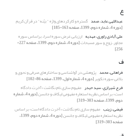
ع
عبداللهی عابد، صمد
گستره و کارکردهای واژه " بَیِّنه" در قرآن کریم
[دوره 4، شماره دوم، 1399، صفحه 163-185]
علی آبادی راوری، مهدیه
ارزیابی غرض سوره اسراء براساس سوره
مجاور، زوج و سور مسبحات
[دوره 4، شماره دوم، 1399، صفحه 227-
256]
ف
فراهانی، محمد
پژوهشی در آواشناسی و ساختارهای صرفی و نحوی و
بلاغی سوره تکویر
[دوره 4، شماره اول، 1399، صفحه 86-102]
فرع شیرازی، سید حیدر
مفهوم سازی نام نگاشت «آخرت دادگاه
است» بر اساس نظریه استعاره مفهومی لیکاف و جانسن
[دوره 4، شماره
دوم، 1399، صفحه 303-319]
فیضی، زینب
مفهوم سازی نام نگاشت «آخرت دادگاه است» بر اساس
نظریه استعاره مفهومی لیکاف و جانسن
[دوره 4، شماره دوم، 1399،
صفحه 303-319]
ق