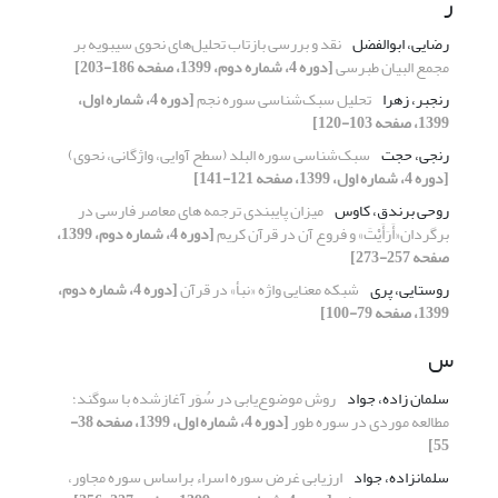
ر
رضایی، ابوالفضل
نقد و بررسی بازتاب تحلیل‌های نحوی سیبویه بر
مجمع البیان طبرسی
[دوره 4، شماره دوم، 1399، صفحه 186-203]
رنجبر، زهرا
تحلیل سبک‌شناسی سوره نجم
[دوره 4، شماره اول،
1399، صفحه 103-120]
رنجی، حجت
سبک‌شناسی سوره البلد (سطح آوایی، واژگانی، نحوی)
[دوره 4، شماره اول، 1399، صفحه 121-141]
روحی برندق، کاوس
میزان پایبندی ترجمه های معاصر فارسی در
برگردان«أَرَأَیْتَ» و فروع آن در قرآن کریم
[دوره 4، شماره دوم، 1399،
صفحه 257-273]
روستایی، پری
شبکه معنایی واژه «نبأ» در قرآن
[دوره 4، شماره دوم،
1399، صفحه 79-100]
س
سلمان زاده، جواد
روش‌ موضوع‌یابی در سُوَر آغازشده با سوگند؛
مطالعه موردی در سوره طور
[دوره 4، شماره اول، 1399، صفحه 38-
55]
سلمانزاده، جواد
ارزیابی غرض سوره اسراء براساس سوره مجاور،