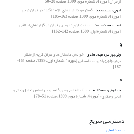
از قرآن
[دوره 4، شماره دوم، 1399، صفحه 28-50]
نبوی، سیدمجید
گستره و کارکردهای واژه " بَیِّنه" در قرآن کریم
[دوره 4، شماره دوم، 1399، صفحه 163-185]
نقیب، سیدمحمد
سبک زبان چند وجهی قرآن در گزاره‌های اخلاقی
[دوره 4، شماره اول، 1399، صفحه 142-162]
و
ولی پور قره قیه، هادی
خوانش داستان های قرآن کریم از منظر
ترمینولوژی ادبیات داستانی
[دوره 4، شماره اول، 1399، صفحه 161-
187]
ه
همایونی، سعدالله
«سبک شناسی سورۀ نساء» «براساس تحلیل زبانی،
ادبی و فکری»
[دوره 4، شماره دوم، 1399، صفحه 51-78]
دسترسی سریع
صفحه اصلی