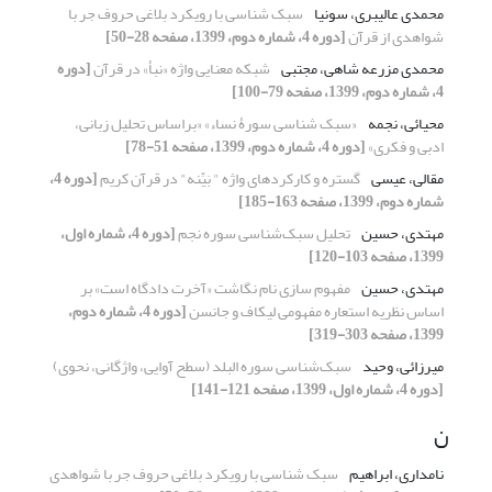
محمدی عالیبری، سونیا
سبک شناسی با رویکرد بلاغی حروف جر با
شواهدی از قرآن
[دوره 4، شماره دوم، 1399، صفحه 28-50]
محمدی مزرعه شاهی، مجتبی
شبکه معنایی واژه «نبأ» در قرآن
[دوره
4، شماره دوم، 1399، صفحه 79-100]
محیائی، نجمه
«سبک شناسی سورۀ نساء» «براساس تحلیل زبانی،
ادبی و فکری»
[دوره 4، شماره دوم، 1399، صفحه 51-78]
مقالی، عیسی
گستره و کارکردهای واژه " بَیِّنه" در قرآن کریم
[دوره 4،
شماره دوم، 1399، صفحه 163-185]
مهتدی، حسین
تحلیل سبک‌شناسی سوره نجم
[دوره 4، شماره اول،
1399، صفحه 103-120]
مهتدی، حسین
مفهوم سازی نام نگاشت «آخرت دادگاه است» بر
اساس نظریه استعاره مفهومی لیکاف و جانسن
[دوره 4، شماره دوم،
1399، صفحه 303-319]
میرزائی، وحید
سبک‌شناسی سوره البلد (سطح آوایی، واژگانی، نحوی)
[دوره 4، شماره اول، 1399، صفحه 121-141]
ن
نامداری، ابراهیم
سبک شناسی با رویکرد بلاغی حروف جر با شواهدی