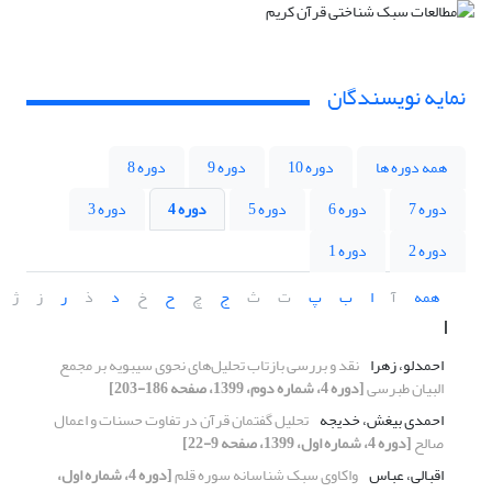
نمایه نویسندگان
همه دوره ها
دوره 10
دوره 9
دوره 8
دوره 7
دوره 6
دوره 5
دوره 4
دوره 3
دوره 2
دوره 1
همه
آ
ا
ب
پ
ت
ث
ج
چ
ح
خ
د
ذ
ر
ز
ژ
ا
احمدلو، زهرا
نقد و بررسی بازتاب تحلیل‌های نحوی سیبویه بر مجمع
البیان طبرسی
[دوره 4، شماره دوم، 1399، صفحه 186-203]
احمدی بیغش، خدیجه
تحلیل گفتمان قرآن در تفاوت حسنات و اعمال
صالح
[دوره 4، شماره اول، 1399، صفحه 9-22]
اقبالی، عباس
واکاوی سبک شناسانه سوره قلم
[دوره 4، شماره اول،